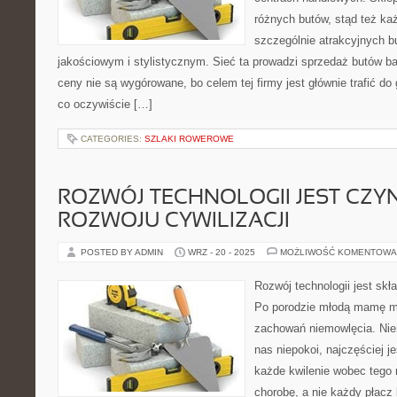
różnych butów, stąd też k
szczególnie atrakcyjnych 
jakościowym i stylistycznym. Sieć ta prowadzi sprzedaż butów ba
ceny nie są wygórowane, bo celem tej firmy jest głównie trafić do
co oczywiście […]
CATEGORIES:
SZLAKI ROWEROWE
ROZWÓJ TECHNOLOGII JEST CZY
ROZWOJU CYWILIZACJI
POSTED BY ADMIN
WRZ - 20 - 2025
MOŻLIWOŚĆ KOMENTOWA
Rozwój technologii jest skł
Po porodzie młodą mamę 
zachowań niemowlęcia. Niem
nas niepokoi, najczęściej j
każde kwilenie wobec tego
chorobę, a nie każdy płacz