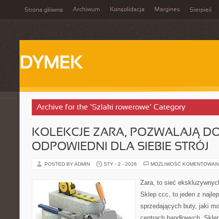
Archiwum
Konsolidacja
Margines
Strona główna
Sierpień
DYMEK
Archive for the ‘Szlaki rowerowe’ Category
KOLEKCJE ZARA, POZWALAJĄ D
ODPOWIEDNI DLA SIEBIE STRÓJ
POSTED BY ADMIN
STY - 2 - 2026
MOŻLIWOŚĆ KOMENTOWAN
Zara, to sieć ekskluzywny
Sklep ccc, to jeden z najl
sprzedających buty, jaki mo
centrach handlowych. Sklep