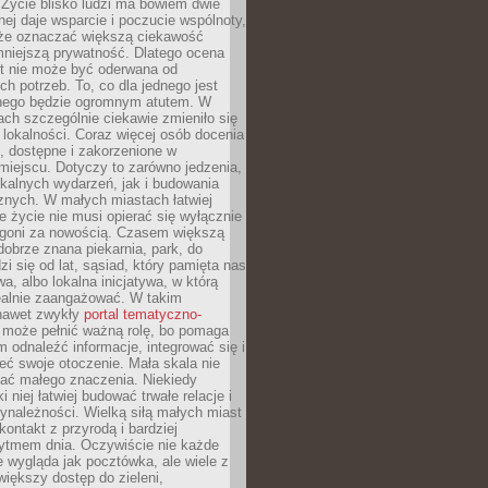
 Życie blisko ludzi ma bowiem dwie
dnej daje wsparcie i poczucie wspólnoty,
oże oznaczać większą ciekawość
mniejszą prywatność. Dlatego ocena
t nie może być oderwana od
ch potrzeb. To, co dla jednego jest
nnego będzie ogromnym atutem. W
tach szczególnie ciekawie zmieniło się
 lokalności. Coraz więcej osób docenia
ie, dostępne i zakorzenione w
iejscu. Dotyczy to zarówno jedzenia,
okalnych wydarzeń, jak i budowania
znych. W małych miastach łatwiej
 życie nie musi opierać się wyłącznie
pogoni za nowością. Czasem większą
obrze znana piekarnia, park, do
zi się od lat, sąsiad, który pamięta nas
wa, albo lokalna inicjatywa, w którą
ealnie zaangażować. W takim
nawet zwykły
portal tematyczno-
może pełnić ważną rolę, bo pomaga
odnaleźć informacje, integrować się i
ieć swoje otoczenie. Mała skala nie
ać małego znaczenia. Niekiedy
i niej łatwiej budować trwałe relacje i
ynależności. Wielką siłą małych miast
kontakt z przyrodą i bardziej
rytmem dnia. Oczywiście nie każde
e wygląda jak pocztówka, ale wiele z
 większy dostęp do zieleni,