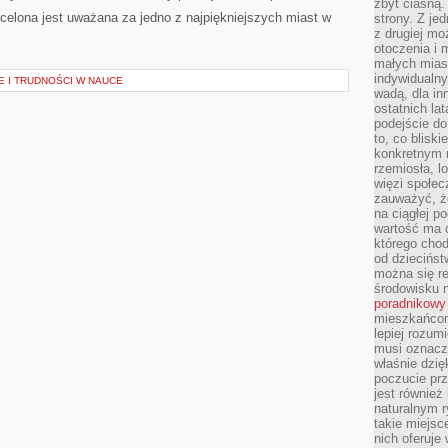
zbyt ciasną.
celona jest uważana za jedno z najpiękniejszych miast w
strony. Z je
z drugiej m
otoczenia i 
małych mias
indywidualny
 I TRUDNOŚCI W NAUCE
wadą, dla i
ostatnich la
podejście do
to, co blisk
konkretnym m
rzemiosła, l
więzi społec
zauważyć, że
na ciągłej 
wartość ma d
którego chod
od dziecińst
można się r
środowisku 
poradnikowy
mieszkańcom 
lepiej rozum
musi oznacz
właśnie dzięk
poczucie prz
jest również 
naturalnym 
takie miejsc
nich oferuje