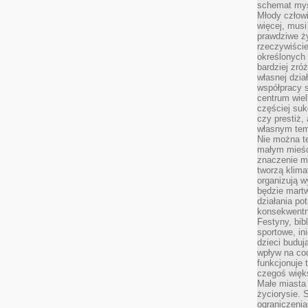
schemat myśl
Młody człowi
więcej, musi
prawdziwe ż
rzeczywiście
określonych
bardziej zró
własnej dzia
współpracy s
centrum wielk
częściej suk
czy prestiż,
własnym tem
Nie można te
małym mieści
znaczenie m
tworzą klima
organizują w
będzie martw
działania pot
konsekwentne
Festyny, bibl
sportowe, in
dzieci buduj
wpływ na co
funkcjonuje 
czegoś więks
Małe miasta 
życiorysie. 
ograniczenia