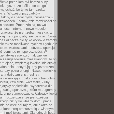
enia przez lata był bardzo silny.
ek słyszał, że jeśli chce czegoś
 wyjechać, bo tylko tam czeka
ycie. W części przypadków
 tak było i nadal bywa, zwłaszcza w
 zawodach. Jednak dziś możliwości są
żnicowane. Praca zdalna, rozwój
łalności, internet i nowe modele
prawiają, że nie trzeba mieszkać w
iej metropolii, aby się rozwijać. Coraz
ces oznacza nie tylko wysokie zarobki
 ale także możliwość życia w zgodzie z
pem, wartościami i potrzebą spokoju.
ż pominąć roli społeczności. W
e łatwiej zauważyć, jak wielkie
a zaangażowanie mieszkańców. To oni
t miejsca, wspierają lokalne inicjatywy,
ydarzenia i decydują, czy przestrzeń
a, czy pełna energii. Nawet niewielkie
rafią dużo zmienić, jeśli są
 i wynikają z troski o wspólne dobro.
ioteki, kawiarnie, warsztaty, kluby
icjatywy sąsiedzkie i wydarzenia dla
ą tkankę społeczną, która ma ogromny
dzienne samopoczucie. Człowiek lepiej
tam, gdzie czuje, że jest częścią
zego niż tylko własny dom i praca.
nie są więc ani rajem, ani skazą na
Są konkretną przestrzenią z własnymi
mi i możliwościami. Dla jednych będą