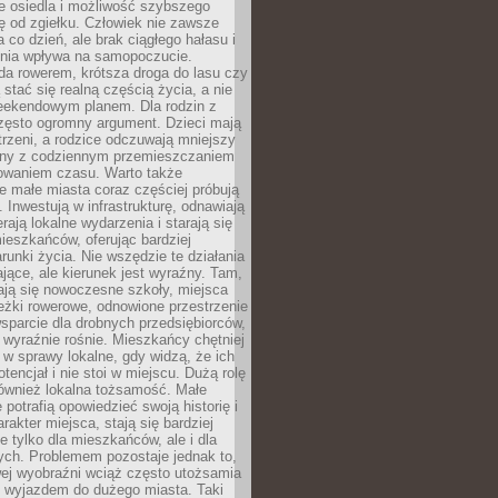
e osiedla i możliwość szybszego
ę od zgiełku. Człowiek nie zawsze
a co dzień, ale brak ciągłego hałasu i
zenia wpływa na samopoczucie.
da rowerem, krótsza droga do lasu czy
 stać się realną częścią życia, a nie
eekendowym planem. Dla rodzin z
często ogromny argument. Dzieci mają
trzeni, a rodzice odczuwają mniejszy
any z codziennym przemieszczaniem
zowaniem czasu. Warto także
 małe miasta coraz częściej próbują
. Inwestują w infrastrukturę, odnawiają
rają lokalne wydarzenia i starają się
eszkańców, oferując bardziej
runki życia. Nie wszędzie te działania
jące, ale kierunek jest wyraźny. Tam,
ają się nowoczesne szkoły, miejsca
eżki rowerowe, odnowione przestrzenie
wsparcie dla drobnych przedsiębiorców,
 wyraźnie rośnie. Mieszkańcy chętniej
 w sprawy lokalne, gdy widzą, że ich
tencjał i nie stoi w miejscu. Dużą rolę
również lokalna tożsamość. Małe
 potrafią opowiedzieć swoją historię i
rakter miejsca, stają się bardziej
ie tylko dla mieszkańców, ale i dla
ych. Problemem pozostaje jednak to,
wej wyobraźni wciąż często utożsamia
z wyjazdem do dużego miasta. Taki