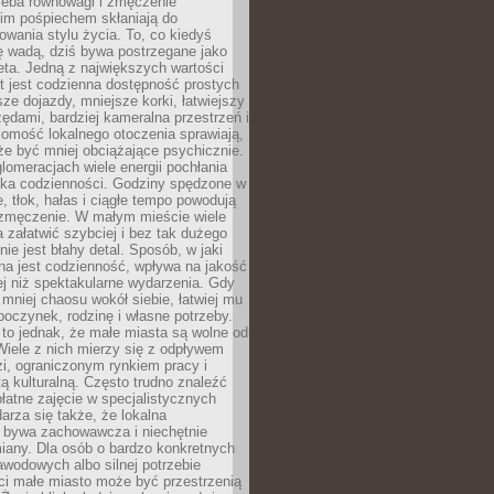
zeba równowagi i zmęczenie
kim pośpiechem skłaniają do
owania stylu życia. To, co kiedyś
ę wadą, dziś bywa postrzegane jako
ta. Jedną z największych wartości
t jest codzienna dostępność prostych
sze dojazdy, mniejsze korki, łatwiejszy
zędami, bardziej kameralna przestrzeń i
omość lokalnego otoczenia sprawiają,
e być mniej obciążające psychicznie.
omeracjach wiele energii pochłania
yka codzienności. Godziny spędzone w
 tłok, hałas i ciągłe tempo powodują
 zmęczenie. W małym mieście wiele
załatwić szybciej i bez tak dużego
nie jest błahy detal. Sposób, w jaki
na jest codzienność, wpływa na jakość
ej niż spektakularne wydarzenia. Gdy
mniej chaosu wokół siebie, łatwiej mu
oczynek, rodzinę i własne potrzeby.
to jednak, że małe miasta są wolne od
iele z nich mierzy się z odpływem
i, ograniczonym rynkiem pracy i
tą kulturalną. Często trudno znaleźć
łatne zajęcie w specjalistycznych
arza się także, że lokalna
 bywa zachowawcza i niechętnie
iany. Dla osób o bardzo konkretnych
wodowych albo silnej potrzebie
i małe miasto może być przestrzenią