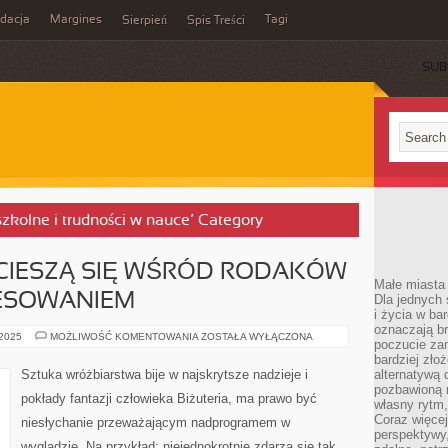
idacja
Margines
Tagi
Sierpień
Spis Treści
SUB
szkolne i trudności w nauce’ Category
 CIESZĄ SIĘ WŚRÓD RODAKÓW
Małe miasta 
ESOWANIEM
Dla jednych 
i życia w ba
oznaczają br
KRAJOWE
 2025
MOŻLIWOŚĆ KOMENTOWANIA
ZOSTAŁA WYŁĄCZONA
poczucie zam
PARKI
CIESZĄ
bardziej zło
SIĘ
Sztuka wróżbiarstwa bije w najskrytsze nadzieje i
alternatywą d
WŚRÓD
pozbawioną m
RODAKÓW
pokłady fantazji człowieka Biżuteria, ma prawo być
DUŻYM
własny rytm,
ZAINTERESOWANIEM
Coraz więcej
niesłychanie przeważającym nadprogramem w
perspektywy
wyglądzie. Na przykład; niejednokrotnie zdarza się tak,