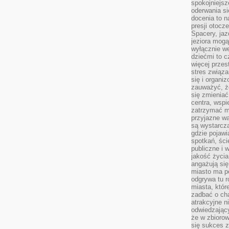
spokojniejsz
oderwania si
docenia to n
presji otoc
Spacery, jaz
jeziora mogą
wyłącznie w
dziećmi to 
więcej przes
stres związ
się i organi
zauważyć, że
się zmieniać
centra, wspie
zatrzymać mi
przyjazne wa
są wystarcza
gdzie pojawi
spotkań, ści
publiczne i 
jakość życia
angażują się
miasto ma po
odgrywa tu 
miasta, które
zadbać o cha
atrakcyjne n
odwiedzając
że w zbioro
się sukces 