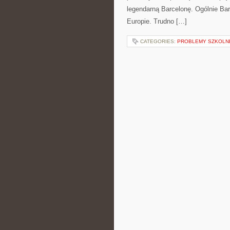
legendarną Barcelonę. Ogólnie Bar
Europie. Trudno […]
CATEGORIES:
PROBLEMY SZKOLNE