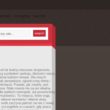
SCRIBE
FACEBOOK
TWITTER
od lat budzą mieszane skojarzenia.
są symbolem spokoju, bliskości natury
rdziej ludzkim tempie. Dla innych
ak perspektyw, ograniczoną ofertę i
knięcia. Prawda, jak zwykle, jest
żona. Małe miasta nie są ani idealną
la wielkich metropolii, ani przestrzenią
ożliwości. To miejsca, które mają
 własne wyzwania i własne atuty.
 osób zaczyna patrzeć na nie z nowej
, szczególnie w czasach, gdy praca