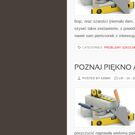
brąz, oraz szarości (niemało dam,
ożywić takie zestawienie, z powod
nawet sam pierścionek z interesu
CATEGORIES:
PROBLEMY SZKOLNE
POZNAJ PIĘKNO 
POSTED BY ADMIN
LIP - 10 - 
poszczycić naprawdę wieloma pięk