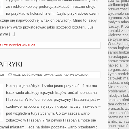
zdalna, potr
wielkomiejs
że niektóre kobiety preferują zakładać mroczne stroje,
przewartości
na przykład w kolorach ziemi. Czyli, przykładowo czerń,
wydawało si
ogromna zale
 czuje się najswobodniej w takich barwach). Mimo to, żeby
małych mias
rzeczy. Krót
zeniem warto przystosować jakiś szczegół biżuterii. Już
kontakt z ur
jącym […]
większa znaj
że życie moż
W dużych agl
 I TRUDNOŚCI W NAUCE
sama logist
samochodzie,
narastające
spraw można 
AFRYKI
napięcia. To 
zorganizowa
życia bardzi
POZNAJ
2025
MOŻLIWOŚĆ KOMENTOWANIA
ZOSTAŁA WYŁĄCZONA
PIĘKNO
człowiek ma 
AFRYKI
zadbać o odp
Poznaj piękno Afryki Trzeba jasno przyznać, iż nie ma
Nie oznacza 
problemów. W
teraz wielu atrakcyjniejszych krajów, aniżeli słoneczna
młodych ludz
Hiszpania. W końcu nie bez przyczyny Hiszpania jest w
słabszą ofer
tam dobrze p
czołówce najpopularniejszych krajów na całym świecie –
branżach. Zd
społeczność
pod względem turystycznym. Co zwłaszcza warto
patrzy na zm
zobaczyć w Hiszpanii? Na pewno Hiszpania może się
ambicjach za
anonimowośc
nymi miastami, lecz na dobry początek warto przedstawić