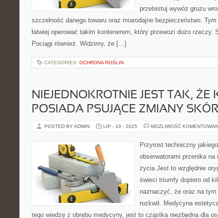
przetestuj wywóz gruzu wr
szczelność danego towaru oraz miarodajne bezpieczeństwo. T
łatwiej operować takim kontenerem, który przewozi dużo rzeczy. S
Pociągi również. Widzimy, że […]
CATEGORIES:
OCHRONA ROŚLIN
NIEJEDNOKROTNIE JEST TAK, ŻE
POSIADA PSUJĄCE ZMIANY SKÓ
POSTED BY ADMIN
LIP - 10 - 2025
MOŻLIWOŚĆ KOMENTOWAN
Przyrost techniczny jakiego
obserwatorami przenika na
życia Jest to względnie ory
świeci triumfy dopiero od k
naznaczyć, że oraz na tym 
rozkwit. Medycyna estetycz
tego wiedzę z obrębu medycyny, jest to cząstka niezbędna dla os