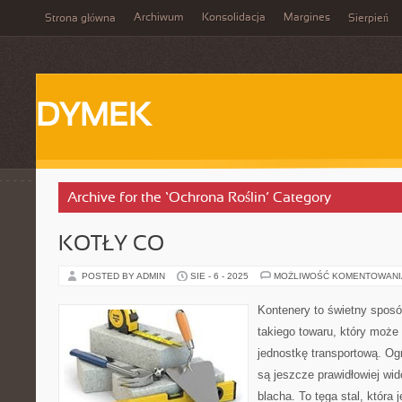
Archiwum
Konsolidacja
Margines
Strona główna
Sierpień
DYMEK
Archive for the ‘Ochrona Roślin’ Category
KOTŁY CO
POSTED BY ADMIN
SIE - 6 - 2025
MOŻLIWOŚĆ KOMENTOWAN
Kontenery to świetny spos
takiego towaru, który może
jednostkę transportową. O
są jeszcze prawidłowiej wid
blacha. To tęga stal, która 