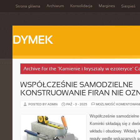
Archiwum
Konsolidacja
Margines
Strona główna
Sierpień
DYMEK
Archive for the ‘Kamienie i kryształy w ezoteryce’ C
WSPÓŁCZEŚNIE SAMODZIELNE
KONSTRUOWANIE FIRAN NIE OZ
POSTED BY ADMIN
PAŹ - 3 - 2025
MOŻLIWOŚĆ KOMENTOWAN
Współcześnie samodzielne t
Kominki składają się z dwó
wkładu i obudowy. Wkłady
reguły wedle wskazanych s