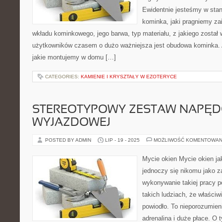
Ewidentnie jesteśmy w stan
kominka, jaki pragniemy za
wkładu kominkowego, jego barwa, typ materiału, z jakiego został
użytkowników czasem o dużo ważniejsza jest obudowa kominka. A
jakie montujemy w domu […]
CATEGORIES:
KAMIENIE I KRYSZTAŁY W EZOTERYCE
STEREOTYPOWY ZESTAW NAPĘ
WYJAZDOWEJ
POSTED BY ADMIN
LIP - 19 - 2025
MOŻLIWOŚĆ KOMENTOWAN
Mycie okien Mycie okien ja
jednoczy się nikomu jako 
wykonywanie takiej pracy p
takich ludziach, że właściwi
powiodło. To nieporozumieni
adrenalina i duże płace. O 