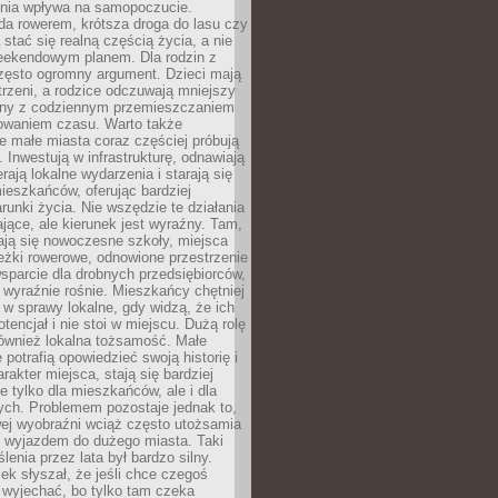
zenia wpływa na samopoczucie.
da rowerem, krótsza droga do lasu czy
 stać się realną częścią życia, a nie
eekendowym planem. Dla rodzin z
często ogromny argument. Dzieci mają
trzeni, a rodzice odczuwają mniejszy
any z codziennym przemieszczaniem
zowaniem czasu. Warto także
 małe miasta coraz częściej próbują
. Inwestują w infrastrukturę, odnawiają
rają lokalne wydarzenia i starają się
eszkańców, oferując bardziej
runki życia. Nie wszędzie te działania
jące, ale kierunek jest wyraźny. Tam,
ają się nowoczesne szkoły, miejsca
eżki rowerowe, odnowione przestrzenie
wsparcie dla drobnych przedsiębiorców,
 wyraźnie rośnie. Mieszkańcy chętniej
 w sprawy lokalne, gdy widzą, że ich
tencjał i nie stoi w miejscu. Dużą rolę
również lokalna tożsamość. Małe
 potrafią opowiedzieć swoją historię i
rakter miejsca, stają się bardziej
ie tylko dla mieszkańców, ale i dla
ych. Problemem pozostaje jednak to,
wej wyobraźni wciąż często utożsamia
z wyjazdem do dużego miasta. Taki
enia przez lata był bardzo silny.
ek słyszał, że jeśli chce czegoś
 wyjechać, bo tylko tam czeka