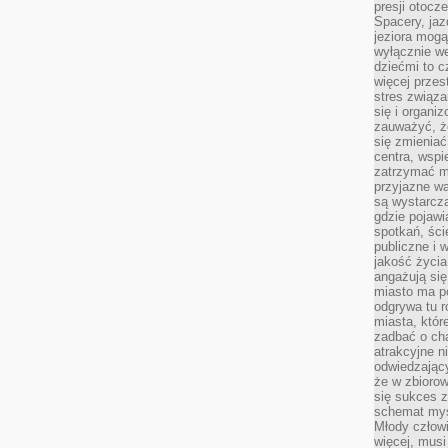
presji otoc
Spacery, jaz
jeziora mogą
wyłącznie w
dziećmi to 
więcej przes
stres związ
się i organi
zauważyć, że
się zmieniać
centra, wspie
zatrzymać mi
przyjazne wa
są wystarcza
gdzie pojawi
spotkań, ści
publiczne i 
jakość życia
angażują się
miasto ma po
odgrywa tu 
miasta, które
zadbać o cha
atrakcyjne n
odwiedzając
że w zbioro
się sukces 
schemat myśl
Młody człowi
więcej, musi