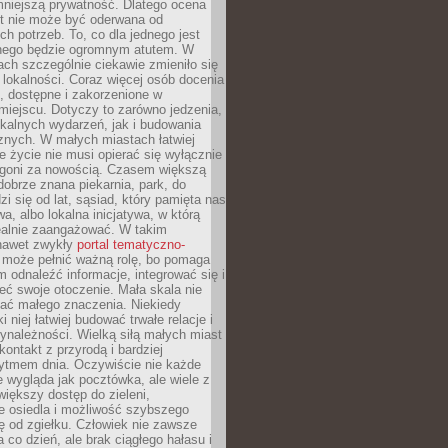
mniejszą prywatność. Dlatego ocena
t nie może być oderwana od
ch potrzeb. To, co dla jednego jest
nnego będzie ogromnym atutem. W
tach szczególnie ciekawie zmieniło się
 lokalności. Coraz więcej osób docenia
ie, dostępne i zakorzenione w
iejscu. Dotyczy to zarówno jedzenia,
okalnych wydarzeń, jak i budowania
znych. W małych miastach łatwiej
 życie nie musi opierać się wyłącznie
pogoni za nowością. Czasem większą
obrze znana piekarnia, park, do
zi się od lat, sąsiad, który pamięta nas
wa, albo lokalna inicjatywa, w którą
ealnie zaangażować. W takim
nawet zwykły
portal tematyczno-
może pełnić ważną rolę, bo pomaga
odnaleźć informacje, integrować się i
ieć swoje otoczenie. Mała skala nie
ać małego znaczenia. Niekiedy
i niej łatwiej budować trwałe relacje i
ynależności. Wielką siłą małych miast
kontakt z przyrodą i bardziej
rytmem dnia. Oczywiście nie każde
e wygląda jak pocztówka, ale wiele z
 większy dostęp do zieleni,
e osiedla i możliwość szybszego
ę od zgiełku. Człowiek nie zawsze
a co dzień, ale brak ciągłego hałasu i