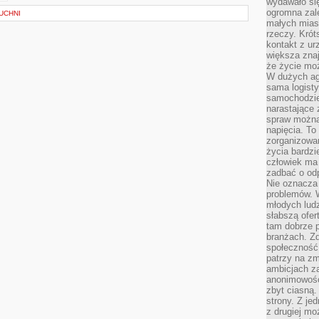
wydawało si
ogromna zale
UCHNI
małych mias
rzeczy. Krót
kontakt z ur
większa znaj
że życie moż
W dużych agl
sama logist
samochodzie,
narastające
spraw można 
napięcia. To 
zorganizowa
życia bardzi
człowiek ma 
zadbać o odp
Nie oznacza 
problemów. W
młodych ludz
słabszą ofer
tam dobrze p
branżach. Zd
społeczność
patrzy na zm
ambicjach za
anonimowośc
zbyt ciasną.
strony. Z je
z drugiej m