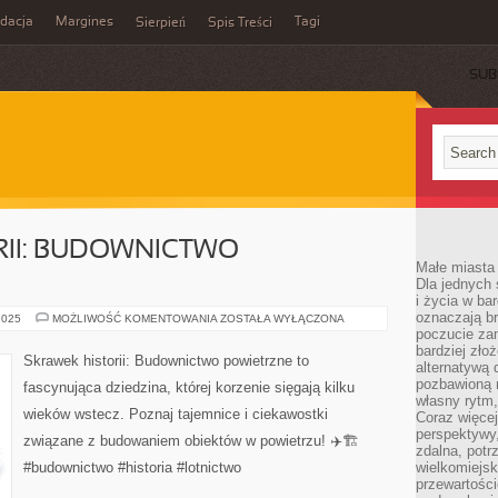
idacja
Margines
Tagi
Sierpień
Spis Treści
SUB
II: BUDOWNICTWO
Małe miasta 
Dla jednych 
i życia w ba
oznaczają br
SKRAWEK
2025
MOŻLIWOŚĆ KOMENTOWANIA
ZOSTAŁA WYŁĄCZONA
HISTORII:
poczucie zam
BUDOWNICTWO
bardziej zło
POWIETRZNE
Skrawek historii: Budownictwo powietrzne to
alternatywą d
pozbawioną m
fascynująca dziedzina, której korzenie sięgają kilku
własny rytm,
wieków wstecz. Poznaj tajemnice i ciekawostki
Coraz więcej
perspektywy
związane z budowaniem obiektów w powietrzu! ✈️🏗️
zdalna, potr
#budownictwo #historia #lotnictwo
wielkomiejs
przewartości