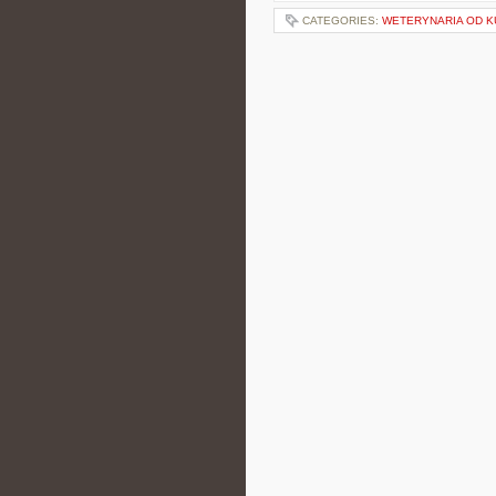
CATEGORIES:
WETERYNARIA OD K