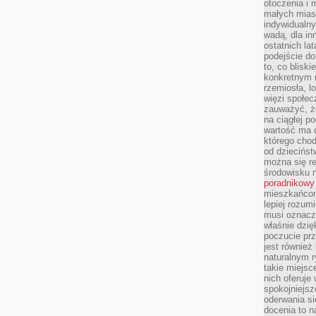
otoczenia i 
małych mias
indywidualny
wadą, dla i
ostatnich la
podejście do
to, co blisk
konkretnym m
rzemiosła, l
więzi społec
zauważyć, że
na ciągłej 
wartość ma d
którego chod
od dziecińst
można się r
środowisku 
poradnikowy
mieszkańcom 
lepiej rozum
musi oznacz
właśnie dzięk
poczucie prz
jest również 
naturalnym 
takie miejsc
nich oferuje
spokojniejsz
oderwania si
docenia to n