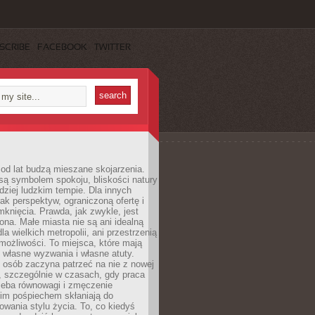
SCRIBE
FACEBOOK
TWITTER
od lat budzą mieszane skojarzenia.
są symbolem spokoju, bliskości natury
rdziej ludzkim tempie. Dla innych
ak perspektyw, ograniczoną ofertę i
knięcia. Prawda, jak zwykle, jest
żona. Małe miasta nie są ani idealną
la wielkich metropolii, ani przestrzenią
ożliwości. To miejsca, które mają
 własne wyzwania i własne atuty.
 osób zaczyna patrzeć na nie z nowej
, szczególnie w czasach, gdy praca
zeba równowagi i zmęczenie
kim pośpiechem skłaniają do
owania stylu życia. To, co kiedyś