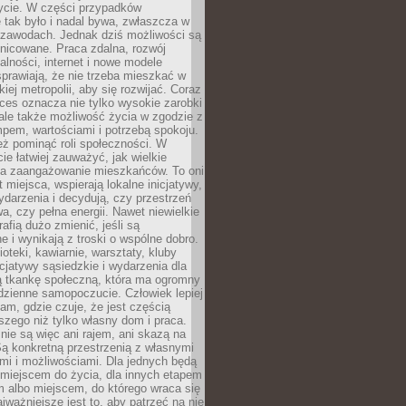
ycie. W części przypadków
 tak było i nadal bywa, zwłaszcza w
 zawodach. Jednak dziś możliwości są
żnicowane. Praca zdalna, rozwój
łalności, internet i nowe modele
prawiają, że nie trzeba mieszkać w
iej metropolii, aby się rozwijać. Coraz
ces oznacza nie tylko wysokie zarobki
 ale także możliwość życia w zgodzie z
pem, wartościami i potrzebą spokoju.
ż pominąć roli społeczności. W
e łatwiej zauważyć, jak wielkie
a zaangażowanie mieszkańców. To oni
t miejsca, wspierają lokalne inicjatywy,
ydarzenia i decydują, czy przestrzeń
a, czy pełna energii. Nawet niewielkie
rafią dużo zmienić, jeśli są
 i wynikają z troski o wspólne dobro.
ioteki, kawiarnie, warsztaty, kluby
icjatywy sąsiedzkie i wydarzenia dla
ą tkankę społeczną, która ma ogromny
dzienne samopoczucie. Człowiek lepiej
tam, gdzie czuje, że jest częścią
zego niż tylko własny dom i praca.
nie są więc ani rajem, ani skazą na
Są konkretną przestrzenią z własnymi
mi i możliwościami. Dla jednych będą
miejscem do życia, dla innych etapem
 albo miejscem, do którego wraca się
ajważniejsze jest to, aby patrzeć na nie