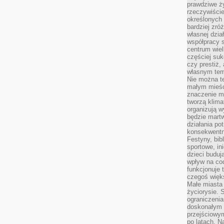
prawdziwe ż
rzeczywiście
określonych
bardziej zró
własnej dzia
współpracy s
centrum wielk
częściej suk
czy prestiż,
własnym tem
Nie można te
małym mieści
znaczenie m
tworzą klima
organizują w
będzie martw
działania pot
konsekwentne
Festyny, bibl
sportowe, in
dzieci buduj
wpływ na co
funkcjonuje 
czegoś więks
Małe miasta 
życiorysie. 
ograniczenia
doskonałym 
przejściowym
po latach. N