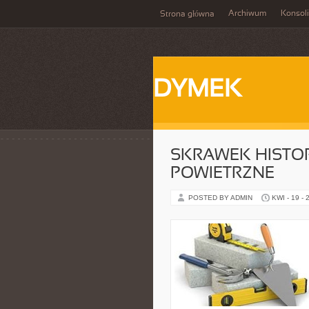
Archiwum
Konsol
Strona główna
DYMEK
SKRAWEK HISTOR
POWIETRZNE
POSTED BY ADMIN
KWI - 19 - 