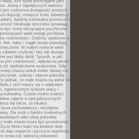
ę wadą, dziś bywa postrzegane jako
ta. Jedną z największych wartości
t jest codzienna dostępność prostych
sze dojazdy, mniejsze korki, łatwiejszy
zędami, bardziej kameralna przestrzeń i
omość lokalnego otoczenia sprawiają,
e być mniej obciążające psychicznie.
omeracjach wiele energii pochłania
yka codzienności. Godziny spędzone w
 tłok, hałas i ciągłe tempo powodują
 zmęczenie. W małym mieście wiele
załatwić szybciej i bez tak dużego
nie jest błahy detal. Sposób, w jaki
na jest codzienność, wpływa na jakość
ej niż spektakularne wydarzenia. Gdy
mniej chaosu wokół siebie, łatwiej mu
oczynek, rodzinę i własne potrzeby.
to jednak, że małe miasta są wolne od
iele z nich mierzy się z odpływem
i, ograniczonym rynkiem pracy i
tą kulturalną. Często trudno znaleźć
łatne zajęcie w specjalistycznych
arza się także, że lokalna
 bywa zachowawcza i niechętnie
iany. Dla osób o bardzo konkretnych
wodowych albo silnej potrzebie
i małe miasto może być przestrzenią
 Życie blisko ludzi ma bowiem dwie
dnej daje wsparcie i poczucie wspólnoty,
oże oznaczać większą ciekawość