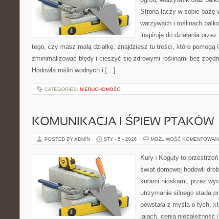
Strona łączy w sobie bazę 
warzywach i roślinach balk
inspiruje do działania przez
tego, czy masz małą działkę, znajdziesz tu treści, które pomogą
zminimalizować błędy i cieszyć się zdrowymi roślinami bez zbęd
Hodowla roślin wodnych i […]
CATEGORIES:
NIERUCHOMOŚCI
KOMUNIKACJA I ŚPIEW PTAKÓW
POSTED BY ADMIN
STY - 5 - 2026
MOŻLIWOŚĆ KOMENTOWAN
Kury i Koguty to przestrzeń
świat domowej hodowli drob
kurami nioskami, przez wyc
utrzymanie silnego stada pr
powstała z myślą o tych, k
jajach, cenią niezależność