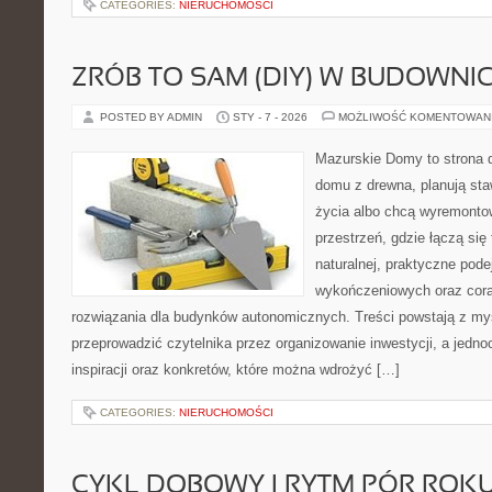
CATEGORIES:
NIERUCHOMOŚCI
ZRÓB TO SAM (DIY) W BUDOWNI
POSTED BY ADMIN
STY - 7 - 2026
MOŻLIWOŚĆ KOMENTOWAN
Mazurskie Domy to strona d
domu z drewna, planują sta
życia albo chcą wyremontow
przestrzeń, gdzie łączą się
naturalnej, praktyczne pode
wykończeniowych oraz cora
rozwiązania dla budynków autonomicznych. Treści powstają z myś
przeprowadzić czytelnika przez organizowanie inwestycji, a jedn
inspiracji oraz konkretów, które można wdrożyć […]
CATEGORIES:
NIERUCHOMOŚCI
CYKL DOBOWY I RYTM PÓR ROK