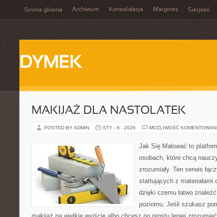
Archiwum
Konsolidacja
Margines
Strona główna
Sierpień
DYMEK
MAKIJAŻ DLA NASTOLATEK
POSTED BY ADMIN
STY - 8 - 2026
MOŻLIWOŚĆ KOMENTOWAN
Jak Się Malować to platfor
osobach, które chcą naucz
zrozumiały. Ten serwis łąc
startujących z materiałami 
dzięki czemu łatwo znaleźć
poziomu. Jeśli szukasz po
makijaż na wielkie wyjście albo chcesz po prostu lepiej zrozumieć