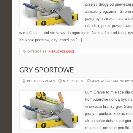
przejść drogę od pierwszej 
zaliczony egzamin. Strona 
jazdy była zrozumiała, a c
ośrodka, przez przygotowani
w mieście — stał się łatwy do ogarnięcia. Niezależnie od tego, c
szukasz podstaw, czy jesteś po […]
CATEGORIES:
NIERUCHOMOŚCI
GRY SPORTOWE
POSTED BY ADMIN
STY - 6 - 2026
MOŻLIWOŚĆ KOMENTOWAN
LumiGranie to miejsce dla o
komputerowe i chcą być na 
w świecie branży gier. Stro
jednym punkcie zebrać recen
aktualności dotyczące gier 
mniejsze, ambitne perełki. 