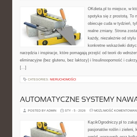
OKdieta.pl to miejsce, w k
spotyka się z prostotą. To n
obiecuje cuda w tydzień, ty
realne zmiany. Strona zost
każdy, niezależnie od stylu
konkretne wskazówki dotycz
narzędzia i inspiracje, które pomagają przejść od teorii do wdroże
eliminacyjne (bez glutenu, bez laktozy) i Insulinooporność i cukr
[…]
CATEGORIES:
NIERUCHOMOŚCI
AUTOMATYCZNE SYSTEMY NAWA
POSTED BY ADMIN
STY - 5 - 2026
MOŻLIWOŚĆ KOMENTOWAN
KącikOgrodniczy.pl to zaką
pasjonatów roślin i zieleni,
ogród, warzywnik oraz bal