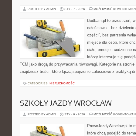
POSTED BY ADMIN
STY - 7 - 2026
MOŻLIWOŚĆ KOMENTOWAN
Bodbam.pl to przestrzeń, w 
całościowo – bez dzielenia 
części”, bez patrzenia wyłą
miejsce dla osób, które chc
ciało, emocje i codzienne n
którzy interesują się pode
TCM jako drogą do przywracania równowagi. Kategorie na stronie to
znajdziesz treści, które łączą spojrzenie całościowe z praktyką d
CATEGORIES:
NIERUCHOMOŚCI
SZKOŁY JAZDY WROCŁAW
POSTED BY ADMIN
STY - 6 - 2026
MOŻLIWOŚĆ KOMENTOWAN
PrawoJazdyWroclaw.pl to m
które chcą podejść do tema