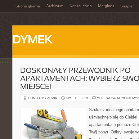
Archiwum
Konsolidacja
Margines
Strona główna
Sierpień
DYMEK
DOSKONAŁY PRZEWODNIK PO
APARTAMENTACH: WYBIERZ SWO
MIEJSCE!
POSTED BY ADMIN
KWI - 11 - 2025
MOŻLIWOŚĆ KOMENTOWA
Szukasz idealnego apartam
uśmiechnęło się do Ciebie!
apartamentach pomoże Ci w
Twój pobyt. Odkryj swoje w