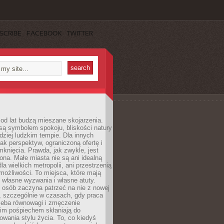
SCRIBE
FACEBOOK
TWITTER
od lat budzą mieszane skojarzenia.
są symbolem spokoju, bliskości natury
rdziej ludzkim tempie. Dla innych
ak perspektyw, ograniczoną ofertę i
knięcia. Prawda, jak zwykle, jest
żona. Małe miasta nie są ani idealną
la wielkich metropolii, ani przestrzenią
ożliwości. To miejsca, które mają
 własne wyzwania i własne atuty.
 osób zaczyna patrzeć na nie z nowej
, szczególnie w czasach, gdy praca
zeba równowagi i zmęczenie
kim pośpiechem skłaniają do
owania stylu życia. To, co kiedyś