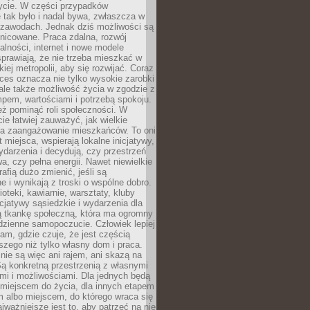
ycie. W części przypadków
 tak było i nadal bywa, zwłaszcza w
 zawodach. Jednak dziś możliwości są
żnicowane. Praca zdalna, rozwój
łalności, internet i nowe modele
prawiają, że nie trzeba mieszkać w
iej metropolii, aby się rozwijać. Coraz
ces oznacza nie tylko wysokie zarobki
 ale także możliwość życia w zgodzie z
pem, wartościami i potrzebą spokoju.
ż pominąć roli społeczności. W
e łatwiej zauważyć, jak wielkie
a zaangażowanie mieszkańców. To oni
t miejsca, wspierają lokalne inicjatywy,
ydarzenia i decydują, czy przestrzeń
a, czy pełna energii. Nawet niewielkie
rafią dużo zmienić, jeśli są
 i wynikają z troski o wspólne dobro.
ioteki, kawiarnie, warsztaty, kluby
icjatywy sąsiedzkie i wydarzenia dla
ą tkankę społeczną, która ma ogromny
dzienne samopoczucie. Człowiek lepiej
tam, gdzie czuje, że jest częścią
zego niż tylko własny dom i praca.
nie są więc ani rajem, ani skazą na
Są konkretną przestrzenią z własnymi
mi i możliwościami. Dla jednych będą
miejscem do życia, dla innych etapem
 albo miejscem, do którego wraca się
ajważniejsze jest to, aby patrzeć na nie