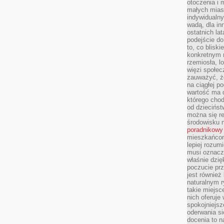
otoczenia i 
małych mias
indywidualny
wadą, dla i
ostatnich la
podejście do
to, co blisk
konkretnym m
rzemiosła, l
więzi społec
zauważyć, że
na ciągłej 
wartość ma d
którego chod
od dziecińst
można się r
środowisku 
poradnikowy
mieszkańcom 
lepiej rozum
musi oznacz
właśnie dzięk
poczucie prz
jest również 
naturalnym 
takie miejsc
nich oferuje
spokojniejsz
oderwania si
docenia to n