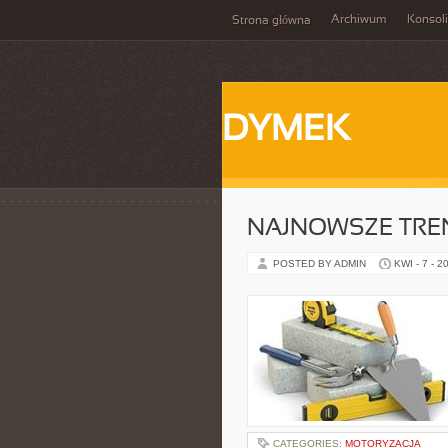
Archiwum
Konsol
Strona główna
DYMEK
NAJNOWSZE TRE
POSTED BY ADMIN
KWI - 7 - 2
CATEGORIES:
MOTORYZACJA