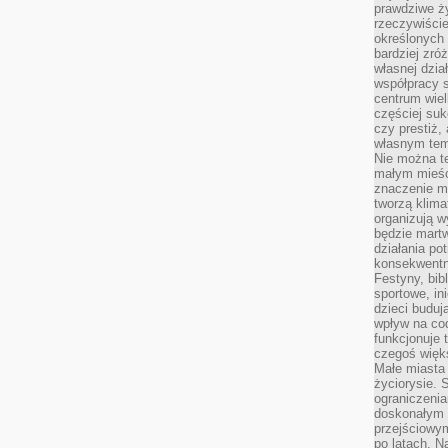
prawdziwe ż
rzeczywiście
określonych
bardziej zró
własnej dzia
współpracy s
centrum wielk
częściej suk
czy prestiż,
własnym tem
Nie można te
małym mieści
znaczenie m
tworzą klima
organizują w
będzie martw
działania pot
konsekwentne
Festyny, bibl
sportowe, in
dzieci buduj
wpływ na co
funkcjonuje 
czegoś więks
Małe miasta 
życiorysie. 
ograniczenia
doskonałym 
przejściowym
po latach. N