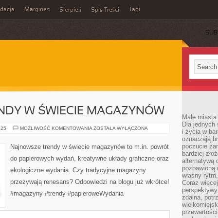
idacja
Margines
Tagi
Sierpień
Spis Treści
SUB
NDY W ŚWIECIE MAGAZYNÓW
Małe miasta 
Dla jednych 
NAJNOWSZE
025
MOŻLIWOŚĆ KOMENTOWANIA
ZOSTAŁA WYŁĄCZONA
i życia w ba
TRENDY
oznaczają br
W
ŚWIECIE
poczucie zam
Najnowsze trendy w świecie magazynów to m.in. powrót
MAGAZYNÓW
bardziej zło
do papierowych wydań, kreatywne układy graficzne oraz
alternatywą d
pozbawioną m
ekologiczne wydania. Czy tradycyjne magazyny
własny rytm,
przeżywają renesans? Odpowiedzi na blogu już wkrótce!
Coraz więcej
perspektywy
#magazyny #trendy #papieroweWydania
zdalna, potr
wielkomiejs
przewartości