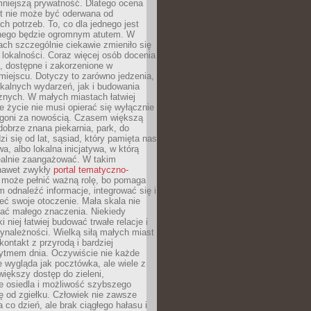
mniejszą prywatność. Dlatego ocena
t nie może być oderwana od
ch potrzeb. To, co dla jednego jest
nnego będzie ogromnym atutem. W
tach szczególnie ciekawie zmieniło się
 lokalności. Coraz więcej osób docenia
ie, dostępne i zakorzenione w
iejscu. Dotyczy to zarówno jedzenia,
okalnych wydarzeń, jak i budowania
znych. W małych miastach łatwiej
 życie nie musi opierać się wyłącznie
pogoni za nowością. Czasem większą
obrze znana piekarnia, park, do
zi się od lat, sąsiad, który pamięta nas
wa, albo lokalna inicjatywa, w którą
ealnie zaangażować. W takim
nawet zwykły
portal tematyczno-
może pełnić ważną rolę, bo pomaga
odnaleźć informacje, integrować się i
ieć swoje otoczenie. Mała skala nie
ać małego znaczenia. Niekiedy
i niej łatwiej budować trwałe relacje i
ynależności. Wielką siłą małych miast
kontakt z przyrodą i bardziej
rytmem dnia. Oczywiście nie każde
e wygląda jak pocztówka, ale wiele z
 większy dostęp do zieleni,
e osiedla i możliwość szybszego
ę od zgiełku. Człowiek nie zawsze
a co dzień, ale brak ciągłego hałasu i