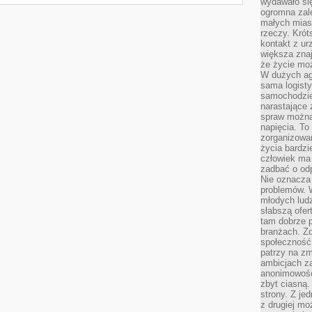
wydawało si
ogromna zale
małych mias
rzeczy. Krót
kontakt z ur
większa znaj
że życie moż
W dużych agl
sama logist
samochodzie,
narastające
spraw można 
napięcia. To 
zorganizowa
życia bardzi
człowiek ma 
zadbać o odp
Nie oznacza 
problemów. W
młodych ludz
słabszą ofer
tam dobrze p
branżach. Zd
społeczność
patrzy na zm
ambicjach za
anonimowośc
zbyt ciasną.
strony. Z je
z drugiej m