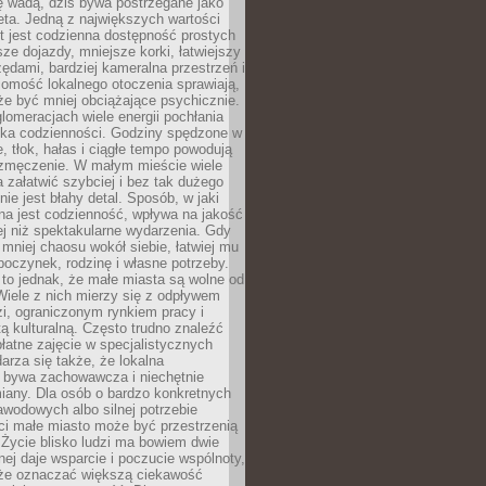
ę wadą, dziś bywa postrzegane jako
ta. Jedną z największych wartości
t jest codzienna dostępność prostych
sze dojazdy, mniejsze korki, łatwiejszy
zędami, bardziej kameralna przestrzeń i
omość lokalnego otoczenia sprawiają,
e być mniej obciążające psychicznie.
omeracjach wiele energii pochłania
yka codzienności. Godziny spędzone w
 tłok, hałas i ciągłe tempo powodują
 zmęczenie. W małym mieście wiele
załatwić szybciej i bez tak dużego
nie jest błahy detal. Sposób, w jaki
na jest codzienność, wpływa na jakość
ej niż spektakularne wydarzenia. Gdy
mniej chaosu wokół siebie, łatwiej mu
oczynek, rodzinę i własne potrzeby.
to jednak, że małe miasta są wolne od
iele z nich mierzy się z odpływem
i, ograniczonym rynkiem pracy i
tą kulturalną. Często trudno znaleźć
łatne zajęcie w specjalistycznych
arza się także, że lokalna
 bywa zachowawcza i niechętnie
iany. Dla osób o bardzo konkretnych
wodowych albo silnej potrzebie
i małe miasto może być przestrzenią
 Życie blisko ludzi ma bowiem dwie
dnej daje wsparcie i poczucie wspólnoty,
oże oznaczać większą ciekawość