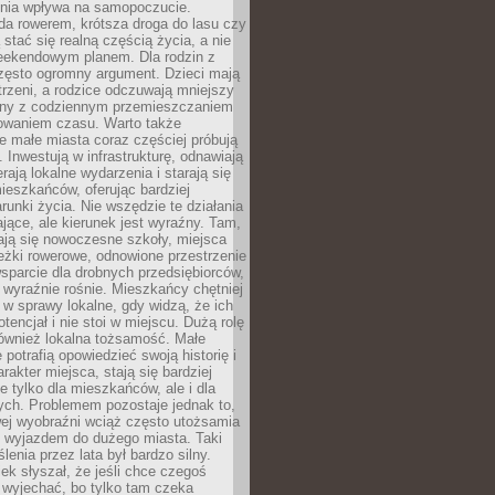
zenia wpływa na samopoczucie.
da rowerem, krótsza droga do lasu czy
 stać się realną częścią życia, a nie
eekendowym planem. Dla rodzin z
często ogromny argument. Dzieci mają
trzeni, a rodzice odczuwają mniejszy
any z codziennym przemieszczaniem
zowaniem czasu. Warto także
 małe miasta coraz częściej próbują
. Inwestują w infrastrukturę, odnawiają
rają lokalne wydarzenia i starają się
eszkańców, oferując bardziej
runki życia. Nie wszędzie te działania
jące, ale kierunek jest wyraźny. Tam,
ają się nowoczesne szkoły, miejsca
eżki rowerowe, odnowione przestrzenie
wsparcie dla drobnych przedsiębiorców,
 wyraźnie rośnie. Mieszkańcy chętniej
 w sprawy lokalne, gdy widzą, że ich
tencjał i nie stoi w miejscu. Dużą rolę
również lokalna tożsamość. Małe
 potrafią opowiedzieć swoją historię i
rakter miejsca, stają się bardziej
ie tylko dla mieszkańców, ale i dla
ych. Problemem pozostaje jednak to,
wej wyobraźni wciąż często utożsamia
z wyjazdem do dużego miasta. Taki
enia przez lata był bardzo silny.
ek słyszał, że jeśli chce czegoś
 wyjechać, bo tylko tam czeka