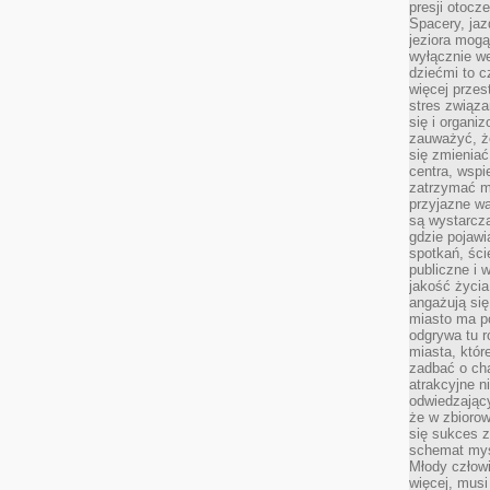
presji otoc
Spacery, jaz
jeziora mogą
wyłącznie w
dziećmi to 
więcej przes
stres związ
się i organi
zauważyć, że
się zmieniać
centra, wspie
zatrzymać mi
przyjazne wa
są wystarcza
gdzie pojawi
spotkań, ści
publiczne i 
jakość życia
angażują się
miasto ma po
odgrywa tu 
miasta, które
zadbać o cha
atrakcyjne n
odwiedzając
że w zbioro
się sukces 
schemat myśl
Młody człowi
więcej, musi