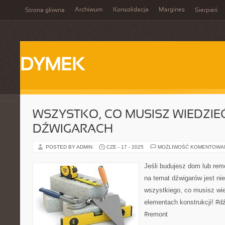
Archiwum
Konsolidacja
Margines
Strona główna
Sierpień
DYMEK
WSZYSTKO, CO MUSISZ WIEDZIE
DŹWIGARACH
POSTED BY ADMIN
CZE - 17 - 2025
MOŻLIWOŚĆ KOMENTOWA
Jeśli budujesz dom lub rem
na temat dźwigarów jest ni
wszystkiego, co musisz wi
elementach konstrukcji! #d
#remont