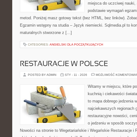
miejsca do uczciwej nauki, 
podstawie wymagań egzami
metod. Poniżej masz gotowy tekst (bez HTML, bez linków). Zobacz
Egzamin wstępny na studia – Język niemiecki. Sqlmedia.pl to k
maturalnych stworzone z […]
CATEGORIES:
ANGIELSKI DLA POCZĄTKUJĄCYCH
RESTAURACJE W POLSCE
POSTED BY ADMIN
STY - 11 - 2026
MOŻLIWOŚĆ KOMENTOWA
Witamy w miejscu, które p
kuchnią i ciekawości świat
to mapa dobrego jedzenia 
najciekawszych regionach g
restauracyjne nowości, cen
o jedzeniu w sposób soczysty
Nowości na stronie to Wegetariańskie i Wegańskie Restauracje i Re