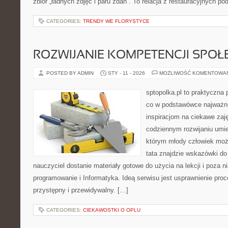
zbiór „ładnych zdjęć i paru zdań”. To relacja z restauracyjnych po
CATEGORIES:
TRENDY WE FLORYSTYCE
ROZWIJANIE KOMPETENCJI SPO
POSTED BY ADMIN
STY - 11 - 2026
MOŻLIWOŚĆ KOMENTOWA
sptopolka.pl to praktyczna
co w podstawówce najważni
inspiracjom na ciekawe zaj
codziennym rozwijaniu umie
którym młody człowiek moż
tata znajdzie wskazówki do
nauczyciel dostanie materiały gotowe do użycia na lekcji i poza 
programowanie i Informatyka. Ideą serwisu jest usprawnienie proc
przystępny i przewidywalny. […]
CATEGORIES:
CIEKAWOSTKI O OPLU