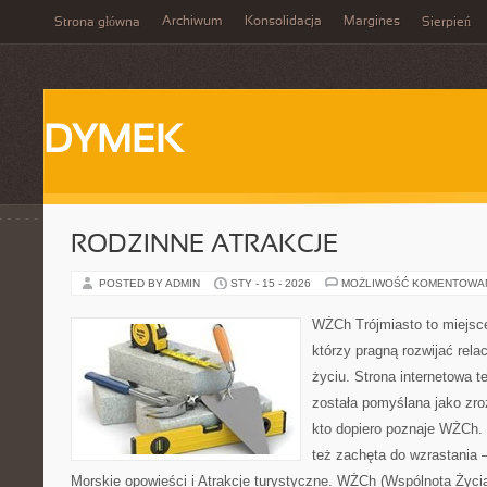
Archiwum
Konsolidacja
Margines
Strona główna
Sierpień
DYMEK
RODZINNE ATRAKCJE
POSTED BY ADMIN
STY - 15 - 2026
MOŻLIWOŚĆ KOMENTOWA
WŻCh Trójmiasto to miejsce
którzy pragną rozwijać rel
życiu. Strona internetowa t
została pomyślana jako zr
kto dopiero poznaje WŻCh. T
też zachęta do wzrastania 
Morskie opowieści i Atrakcje turystyczne. WŻCh (Wspólnota Życia