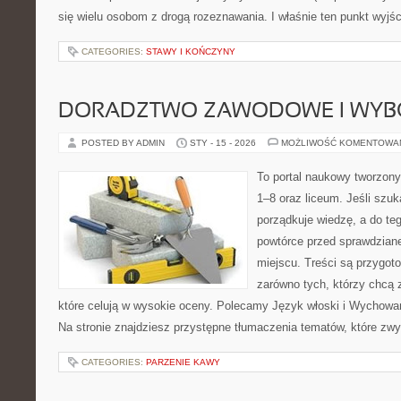
się wielu osobom z drogą rozeznawania. I właśnie ten punkt wyjśc
CATEGORIES:
STAWY I KOŃCZYNY
DORADZTWO ZAWODOWE I WYB
POSTED BY ADMIN
STY - 15 - 2026
MOŻLIWOŚĆ KOMENTOWA
To portal naukowy tworzony
1–8 oraz liceum. Jeśli szuk
porządkuje wiedzę, a do te
powtórce przed sprawdzian
miejscu. Treści są przygot
zarówno tych, którzy chcą 
które celują w wysokie oceny. Polecamy Język włoski i Wychowan
Na stronie znajdziesz przystępne tłumaczenia tematów, które zwy
CATEGORIES:
PARZENIE KAWY