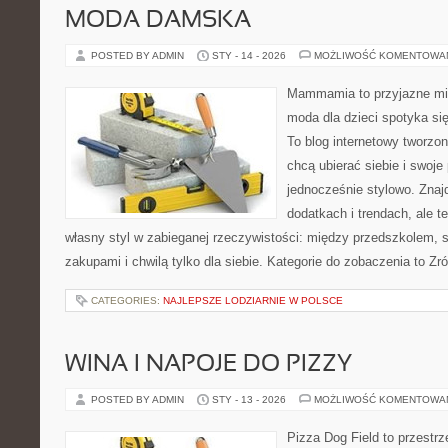
MODA DAMSKA
POSTED BY ADMIN
STY - 14 - 2026
MOŻLIWOŚĆ KOMENTOWA
Mammamia to przyjazne mie
moda dla dzieci spotyka si
To blog internetowy tworzon
chcą ubierać siebie i swoje
jednocześnie stylowo. Znajd
dodatkach i trendach, ale t
własny styl w zabieganej rzeczywistości: między przedszkolem, 
zakupami i chwilą tylko dla siebie. Kategorie do zobaczenia to 
CATEGORIES:
NAJLEPSZE LODZIARNIE W POLSCE
WINA I NAPOJE DO PIZZY
POSTED BY ADMIN
STY - 13 - 2026
MOŻLIWOŚĆ KOMENTOWA
Pizza Dog Field to przestr