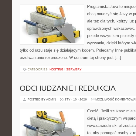
Programista Java to miejsc
chcą nauczyć się Javy w pr
ale też dla tych, którzy już
sprawdzonych wskazówek. To
przede wszystkim projekty 
wyzwania, dzięki którym wie
tylko od razu staje się działającym kodem. Polecamy Inne publikac
przetwarzanie rozproszone. W centrum tej strony jest […]
CATEGORIES:
HOSTING I SERWERY
ODCHUDZANIE I REDUKCJA
POSTED BY ADMIN
STY - 10 - 2026
MOŻLIWOŚĆ KOMENTOWA
Cześć! Jeśli szukasz miejsc
dietą i praktycznym wsparc
www.dawidulinski.pl został
to, aby pomagać osoby z reg