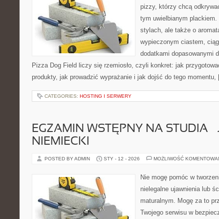
pizzy, którzy chcą odkrywa
tym uwielbianym plackiem. 
stylach, ale także o aromat
wypieczonym ciastem, ciąg
dodatkami dopasowanymi do
Pizza Dog Field liczy się rzemiosło, czyli konkret: jak przygotowa
produkty, jak prowadzić wyprażanie i jak dojść do tego momentu,
CATEGORIES:
HOSTING I SERWERY
EGZAMIN WSTĘPNY NA STUDIA – 
NIEMIECKI
POSTED BY ADMIN
STY - 12 - 2026
MOŻLIWOŚĆ KOMENTOWA
Nie mogę pomóc w tworzeniu
nielegalne ujawnienia lub ś
maturalnym. Mogę za to prz
Twojego serwisu w bezpieczn