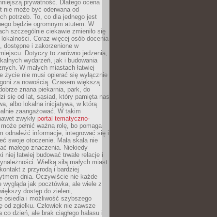
mniejszą prywatność. Dlatego ocena
t nie może być oderwana od
ch potrzeb. To, co dla jednego jest
nnego będzie ogromnym atutem. W
tach szczególnie ciekawie zmieniło się
 lokalności. Coraz więcej osób docenia
ie, dostępne i zakorzenione w
iejscu. Dotyczy to zarówno jedzenia,
okalnych wydarzeń, jak i budowania
znych. W małych miastach łatwiej
 życie nie musi opierać się wyłącznie
pogoni za nowością. Czasem większą
obrze znana piekarnia, park, do
zi się od lat, sąsiad, który pamięta nas
wa, albo lokalna inicjatywa, w którą
ealnie zaangażować. W takim
nawet zwykły
portal tematyczno-
może pełnić ważną rolę, bo pomaga
odnaleźć informacje, integrować się i
ieć swoje otoczenie. Mała skala nie
ać małego znaczenia. Niekiedy
i niej łatwiej budować trwałe relacje i
ynależności. Wielką siłą małych miast
kontakt z przyrodą i bardziej
rytmem dnia. Oczywiście nie każde
e wygląda jak pocztówka, ale wiele z
 większy dostęp do zieleni,
e osiedla i możliwość szybszego
ę od zgiełku. Człowiek nie zawsze
a co dzień, ale brak ciągłego hałasu i