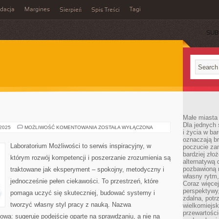
idacja
Margines
Tagi
Sierpień
Spis Treści
SUB
Małe miasta 
Dla jednych 
EWOLUCJA
 2025
MOŻLIWOŚĆ KOMENTOWANIA
ZOSTAŁA WYŁĄCZONA
i życia w ba
oznaczają br
Laboratorium Możliwości to serwis inspiracyjny, w
poczucie zam
bardziej zło
którym rozwój kompetencji i poszerzanie zrozumienia są
alternatywą d
pozbawioną m
traktowane jak eksperyment – spokojny, metodyczny i
własny rytm,
jednocześnie pełen ciekawości. To przestrzeń, które
Coraz więcej
perspektywy
pomaga uczyć się skuteczniej, budować systemy i
zdalna, potr
tworzyć własny styl pracy z nauką. Nazwa
wielkomiejs
przewartości
kowa: sugeruje podejście oparte na sprawdzaniu, a nie na