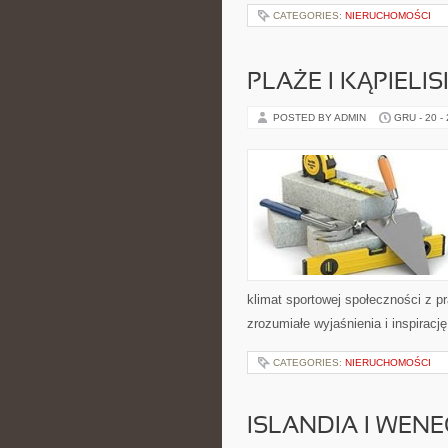
CATEGORIES:
NIERUCHOMOŚCI
PLAŻE I KĄPIELI
POSTED BY ADMIN
GRU - 20 -
klimat sportowej społeczności z 
zrozumiałe wyjaśnienia i inspiracj
CATEGORIES:
NIERUCHOMOŚCI
ISLANDIA I WEN