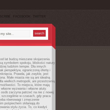
SCRIBE
FACEBOOK
TWITTER
od lat budzą mieszane skojarzenia.
są symbolem spokoju, bliskości natury
rdziej ludzkim tempie. Dla innych
ak perspektyw, ograniczoną ofertę i
knięcia. Prawda, jak zwykle, jest
żona. Małe miasta nie są ani idealną
la wielkich metropolii, ani przestrzenią
ożliwości. To miejsca, które mają
 własne wyzwania i własne atuty.
 osób zaczyna patrzeć na nie z nowej
, szczególnie w czasach, gdy praca
zeba równowagi i zmęczenie
kim pośpiechem skłaniają do
owania stylu życia. To, co kiedyś