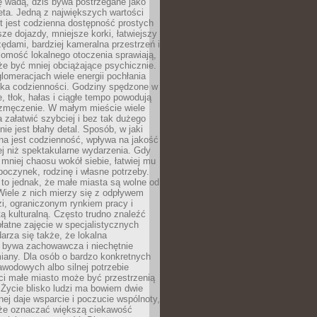
ę wadą, dziś bywa postrzegane jako
ta. Jedną z największych wartości
t jest codzienna dostępność prostych
sze dojazdy, mniejsze korki, łatwiejszy
zędami, bardziej kameralna przestrzeń i
omość lokalnego otoczenia sprawiają,
e być mniej obciążające psychicznie.
omeracjach wiele energii pochłania
yka codzienności. Godziny spędzone w
 tłok, hałas i ciągłe tempo powodują
 zmęczenie. W małym mieście wiele
załatwić szybciej i bez tak dużego
nie jest błahy detal. Sposób, w jaki
na jest codzienność, wpływa na jakość
ej niż spektakularne wydarzenia. Gdy
mniej chaosu wokół siebie, łatwiej mu
oczynek, rodzinę i własne potrzeby.
to jednak, że małe miasta są wolne od
iele z nich mierzy się z odpływem
i, ograniczonym rynkiem pracy i
tą kulturalną. Często trudno znaleźć
łatne zajęcie w specjalistycznych
arza się także, że lokalna
 bywa zachowawcza i niechętnie
iany. Dla osób o bardzo konkretnych
wodowych albo silnej potrzebie
i małe miasto może być przestrzenią
 Życie blisko ludzi ma bowiem dwie
dnej daje wsparcie i poczucie wspólnoty,
oże oznaczać większą ciekawość