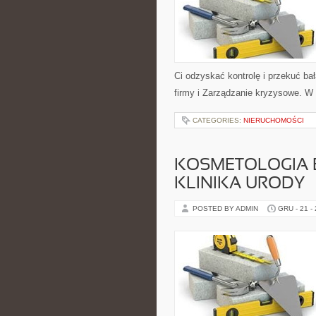
Ci odzyskać kontrolę i przekuć b
firmy i Zarządzanie kryzysowe. W
CATEGORIES:
NIERUCHOMOŚCI
KOSMETOLOGIA 
KLINIKA URODY
POSTED BY ADMIN
GRU - 21 -