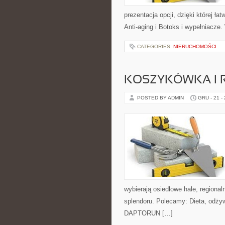
prezentacja opcji, dzięki której ła
Anti-aging i Botoks i wypełniacze
CATEGORIES:
NIERUCHOMOŚCI
KOSZYKÓWKA I 
POSTED BY ADMIN
GRU - 21 -
wybierają osiedlowe hale, regional
splendoru. Polecamy: Dieta, odżyw
DAPTORUN […]