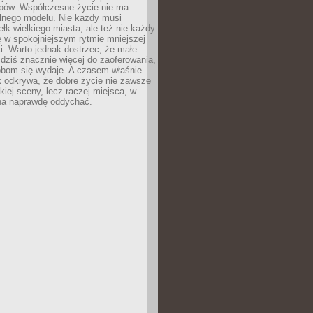
ypów. Współczesne życie nie ma
alnego modelu. Nie każdy musi
ełk wielkiego miasta, ale też nie każdy
ę w spokojniejszym rytmie mniejszej
. Warto jednak dostrzec, że małe
dziś znacznie więcej do zaoferowania,
obom się wydaje. A czasem właśnie
k odkrywa, że dobre życie nie zawsze
iej sceny, lecz raczej miejsca, w
a naprawdę oddychać.