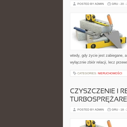
POSTED BY ADMIN
GRU - 20 -
wtedy, gdy życie jest zabiegane, a
wyłącznie zbiór relacji, lecz prze
CATEGORIES:
NIERUCHOMOŚCI
CZYSZCZENIE I 
TURBOSPRĘŻAR
POSTED BY ADMIN
GRU - 18 -