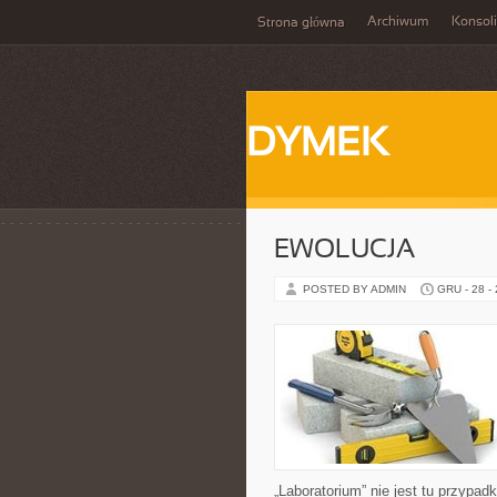
Archiwum
Konsol
Strona główna
DYMEK
EWOLUCJA
POSTED BY ADMIN
GRU - 28 -
„Laboratorium” nie jest tu przypad