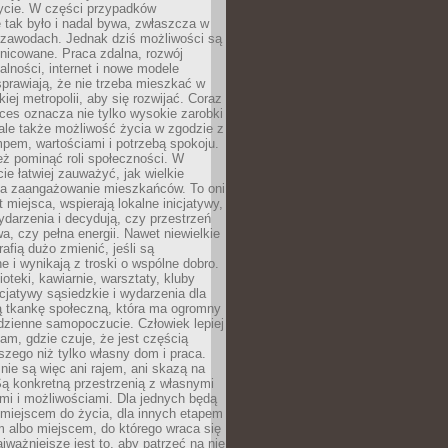
ycie. W części przypadków
 tak było i nadal bywa, zwłaszcza w
 zawodach. Jednak dziś możliwości są
żnicowane. Praca zdalna, rozwój
łalności, internet i nowe modele
prawiają, że nie trzeba mieszkać w
iej metropolii, aby się rozwijać. Coraz
ces oznacza nie tylko wysokie zarobki
 ale także możliwość życia w zgodzie z
pem, wartościami i potrzebą spokoju.
ż pominąć roli społeczności. W
e łatwiej zauważyć, jak wielkie
a zaangażowanie mieszkańców. To oni
t miejsca, wspierają lokalne inicjatywy,
ydarzenia i decydują, czy przestrzeń
a, czy pełna energii. Nawet niewielkie
rafią dużo zmienić, jeśli są
 i wynikają z troski o wspólne dobro.
ioteki, kawiarnie, warsztaty, kluby
icjatywy sąsiedzkie i wydarzenia dla
ą tkankę społeczną, która ma ogromny
dzienne samopoczucie. Człowiek lepiej
tam, gdzie czuje, że jest częścią
zego niż tylko własny dom i praca.
nie są więc ani rajem, ani skazą na
Są konkretną przestrzenią z własnymi
mi i możliwościami. Dla jednych będą
miejscem do życia, dla innych etapem
 albo miejscem, do którego wraca się
ajważniejsze jest to, aby patrzeć na nie