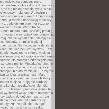
zenia wpływa na samopoczucie.
da rowerem, krótsza droga do lasu czy
 stać się realną częścią życia, a nie
eekendowym planem. Dla rodzin z
często ogromny argument. Dzieci mają
trzeni, a rodzice odczuwają mniejszy
any z codziennym przemieszczaniem
zowaniem czasu. Warto także
 małe miasta coraz częściej próbują
. Inwestują w infrastrukturę, odnawiają
rają lokalne wydarzenia i starają się
eszkańców, oferując bardziej
runki życia. Nie wszędzie te działania
jące, ale kierunek jest wyraźny. Tam,
ają się nowoczesne szkoły, miejsca
eżki rowerowe, odnowione przestrzenie
wsparcie dla drobnych przedsiębiorców,
 wyraźnie rośnie. Mieszkańcy chętniej
 w sprawy lokalne, gdy widzą, że ich
tencjał i nie stoi w miejscu. Dużą rolę
również lokalna tożsamość. Małe
 potrafią opowiedzieć swoją historię i
rakter miejsca, stają się bardziej
ie tylko dla mieszkańców, ale i dla
ych. Problemem pozostaje jednak to,
wej wyobraźni wciąż często utożsamia
z wyjazdem do dużego miasta. Taki
enia przez lata był bardzo silny.
ek słyszał, że jeśli chce czegoś
 wyjechać, bo tylko tam czeka