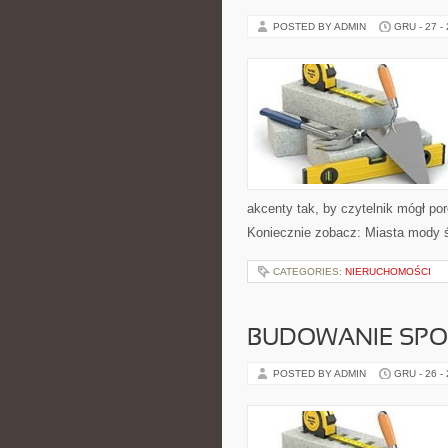
POSTED BY ADMIN
GRU - 27 -
akcenty tak, by czytelnik mógł po
Koniecznie zobacz: Miasta mody 
CATEGORIES:
NIERUCHOMOŚCI
BUDOWANIE SPO
POSTED BY ADMIN
GRU - 26 -