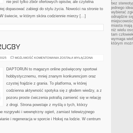
nie jest tylko zbiór ofertowych opisów, ale czytelna
bez stereot
jednego ide
twiej dopasować zabiegi do stylu życia. Nowości na stronie to
wybierać zgi
. W świecie, w którym skóra codziennie mierzy […]
odnajdzie si
miejscowości
miasta mają 
niż wielu os
tam człowie
wymaga wielk
którym możn
RUGBY
KOSZYKÓWKA
 2025
MOŻLIWOŚĆ KOMENTOWANIA
ZOSTAŁA WYŁĄCZONA
I
RUGBY
DAPTORUN to magazyn online poświęcony sportowi
hobbystycznemu, mniej znanym konkurencjom oraz
czystej frajdzie z grania. To platforma, w której
codzienna aktywność spotyka się z głodem wiedzy, a z
pozoru proste ćwiczenia potrafią zamienić się w relację
z drogi. Strona powstaje z myślą o tych, którzy
ne rozgrywki i wewnętrzny ogień, zamiast telewizyjnego
ianie i regeneracja w sporcie i Hokej na lodzie. W centrum