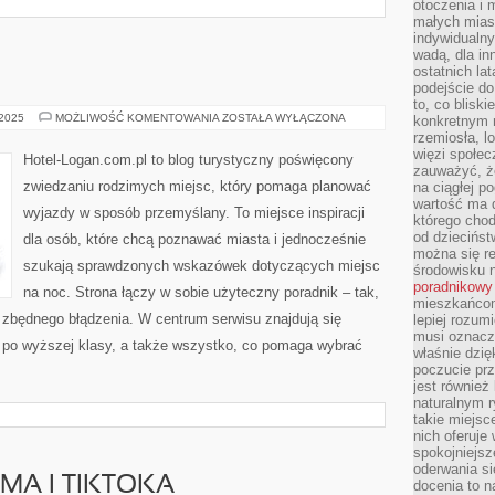
otoczenia i 
małych mias
indywidualny
wadą, dla i
ostatnich la
podejście do
to, co blisk
DZIKIE
 2025
MOŻLIWOŚĆ KOMENTOWANIA
ZOSTAŁA WYŁĄCZONA
konkretnym m
ZAKĄTKI
rzemiosła, l
więzi społec
Hotel-Logan.com.pl to blog turystyczny poświęcony
zauważyć, że
zwiedzaniu rodzimych miejsc, który pomaga planować
na ciągłej 
wartość ma d
wyjazdy w sposób przemyślany. To miejsce inspiracji
którego chod
od dziecińst
dla osób, które chcą poznawać miasta i jednocześnie
można się r
szukają sprawdzonych wskazówek dotyczących miejsc
środowisku 
poradnikowy
na noc. Strona łączy w sobie użyteczny poradnik – tak,
mieszkańcom 
 zbędnego błądzenia. W centrum serwisu znajdują się
lepiej rozum
musi oznacz
h po wyższej klasy, a także wszystko, co pomaga wybrać
właśnie dzięk
poczucie prz
jest również 
naturalnym 
takie miejsc
nich oferuje
spokojniejsz
oderwania si
MA I TIKTOKA
docenia to n