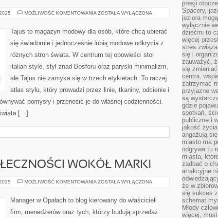
presji otoc
Spacery, jaz
STYL
 2025
MOŻLIWOŚĆ KOMENTOWANIA
ZOSTAŁA WYŁĄCZONA
jeziora mogą
Z
INSTAGRAMA
wyłącznie w
I
Tajus to magazyn modowy dla osób, które chcą ubierać
dziećmi to 
TIKTOKA
więcej przes
się świadomie i jednocześnie lubią modowe odkrycia z
stres związ
się i organi
różnych stron świata. W centrum tej opowieści stoi
zauważyć, że
italian style, styl znad Bosforu oraz paryski minimalizm,
się zmieniać
centra, wspie
ale Tajus nie zamyka się w trzech etykietach. To raczej
zatrzymać mi
atlas stylu, który prowadzi przez linie, tkaniny, odcienie i
przyjazne wa
są wystarcza
równywać pomysły i przenosić je do własnej codzienności.
gdzie pojawi
spotkań, ści
świata […]
publiczne i 
jakość życia
angażują się
miasto ma po
odgrywa tu 
miasta, które
ŁECZNOŚCI WOKÓŁ MARKI
zadbać o cha
atrakcyjne n
odwiedzając
BUDOWANIE
 2025
MOŻLIWOŚĆ KOMENTOWANIA
ZOSTAŁA WYŁĄCZONA
że w zbioro
SPOŁECZNOŚCI
WOKÓŁ
się sukces 
MARKI
Manager w Opałach to blog kierowany do właścicieli
schemat myśl
Młody człowi
firm, menedżerów oraz tych, którzy budują sprzedaż
więcej, musi