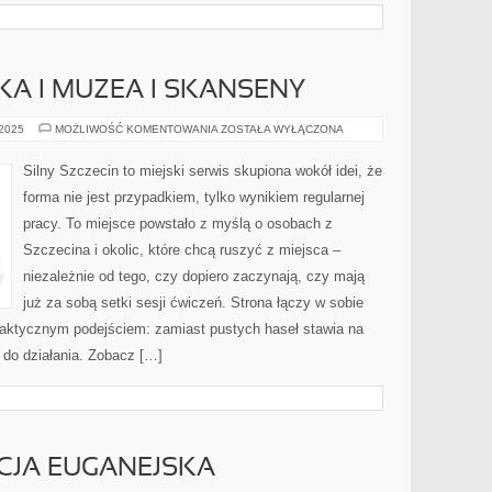
SKA I MUZEA I SKANSENY
PLAŻE
 2025
MOŻLIWOŚĆ KOMENTOWANIA
ZOSTAŁA WYŁĄCZONA
I
KĄPIELISKA
I
Silny Szczecin to miejski serwis skupiona wokół idei, że
MUZEA
I
forma nie jest przypadkiem, tylko wynikiem regularnej
SKANSENY
pracy. To miejsce powstało z myślą o osobach z
Szczecina i okolic, które chcą ruszyć z miejsca –
niezależnie od tego, czy dopiero zaczynają, czy mają
już za sobą setki sesji ćwiczeń. Strona łączy w sobie
praktycznym podejściem: zamiast pustych haseł stawia na
ę do działania. Zobacz […]
ECJA EUGANEJSKA