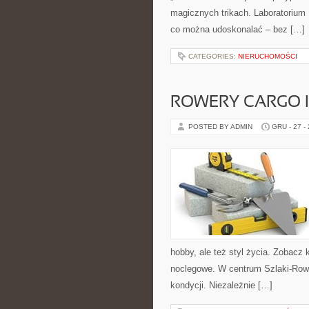
magicznych trikach. Laboratorium 
co można udoskonalać – bez […]
CATEGORIES:
NIERUCHOMOŚCI
ROWERY CARGO 
POSTED BY ADMIN
GRU - 27 -
hobby, ale też styl życia. Zobac
noclegowe. W centrum Szlaki-Row
kondycji. Niezależnie […]