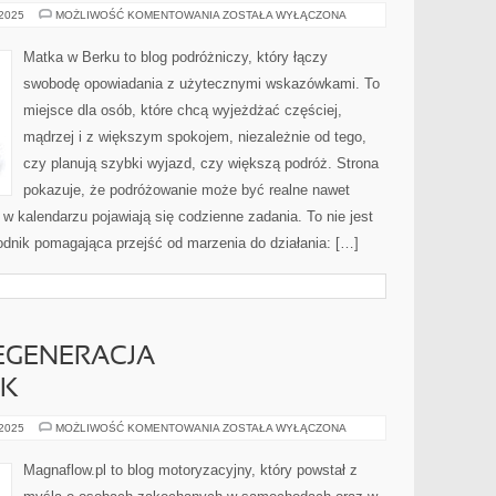
ISLANDIA
 2025
MOŻLIWOŚĆ KOMENTOWANIA
ZOSTAŁA WYŁĄCZONA
I
WENECJA
EUGANEJSKA
Matka w Berku to blog podróżniczy, który łączy
swobodę opowiadania z użytecznymi wskazówkami. To
miejsce dla osób, które chcą wyjeżdżać częściej,
mądrzej i z większym spokojem, niezależnie od tego,
czy planują szybki wyjazd, czy większą podróż. Strona
pokazuje, że podróżowanie może być realne nawet
 w kalendarzu pojawiają się codzienne zadania. To nie jest
wodnik pomagająca przejść od marzenia do działania: […]
REGENERACJA
EK
CZYSZCZENIE
 2025
MOŻLIWOŚĆ KOMENTOWANIA
ZOSTAŁA WYŁĄCZONA
I
REGENERACJA
TURBOSPRĘŻAREK
Magnaflow.pl to blog motoryzacyjny, który powstał z