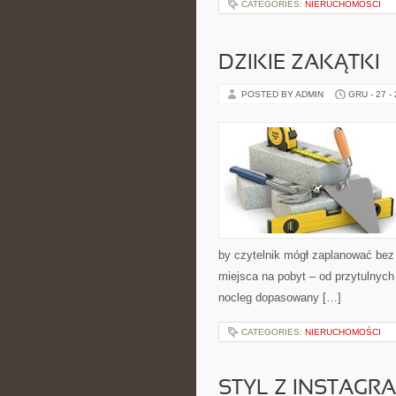
CATEGORIES:
NIERUCHOMOŚCI
DZIKIE ZAKĄTKI
POSTED BY ADMIN
GRU - 27 -
by czytelnik mógł zaplanować bez
miejsca na pobyt – od przytulnyc
nocleg dopasowany […]
CATEGORIES:
NIERUCHOMOŚCI
STYL Z INSTAGRA