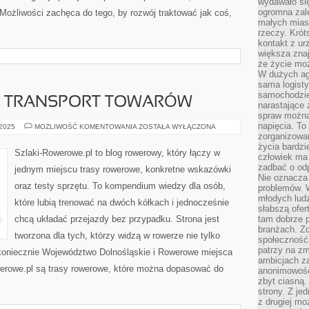
wydawało si
ogromna zale
Możliwości zachęca do tego, by rozwój traktować jak coś,
małych mias
rzeczy. Krót
kontakt z ur
większa znaj
że życie moż
W dużych agl
sama logist
samochodzie,
I TRANSPORT TOWARÓW
narastające
spraw można 
napięcia. To 
ROWERY
 2025
MOŻLIWOŚĆ KOMENTOWANIA
ZOSTAŁA WYŁĄCZONA
CARGO
zorganizowa
I
życia bardzi
TRANSPORT
Szlaki-Rowerowe.pl to blog rowerowy, który łączy w
człowiek ma 
TOWARÓW
zadbać o odp
jednym miejscu trasy rowerowe, konkretne wskazówki
Nie oznacza 
oraz testy sprzętu. To kompendium wiedzy dla osób,
problemów. W
młodych ludz
które lubią trenować na dwóch kółkach i jednocześnie
słabszą ofer
chcą układać przejazdy bez przypadku. Strona jest
tam dobrze p
branżach. Zd
tworzona dla tych, którzy widzą w rowerze nie tylko
społeczność
patrzy na zm
z koniecznie Województwo Dolnośląskie i Rowerowe miejsca
ambicjach za
erowe.pl są trasy rowerowe, które można dopasować do
anonimowośc
zbyt ciasną.
strony. Z je
z drugiej m