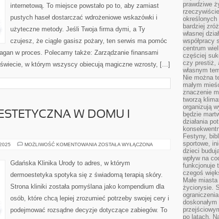
prawdziwe ż
internetową. To miejsce powstało po to, aby zamiast
rzeczywiście
pustych haseł dostarczać wdrożeniowe wskazówki i
określonych
bardziej zró
użyteczne metody. Jeśli Twoja firma dymi, a Ty
własnej dzia
czujesz, że ciągle gasisz pożary, ten serwis ma pomóc
współpracy s
centrum wielk
ałagan w proces. Polecamy także: Zarządzanie finansami
częściej suk
czy prestiż,
 świecie, w którym wszyscy obiecują magiczne wzrosty, […]
własnym tem
Nie można te
małym mieści
znaczenie m
tworzą klima
organizują w
ESTETYCZNA W DOMU I
będzie martw
działania pot
konsekwentne
Festyny, bibl
sportowe, in
KOSMETOLOGIA
 2025
MOŻLIWOŚĆ KOMENTOWANIA
ZOSTAŁA WYŁĄCZONA
ESTETYCZNA
dzieci buduj
W
wpływ na co
DOMU
Gdańska Klinika Urody to adres, w którym
funkcjonuje 
I
KLINIKA
czegoś więks
dermoestetyka spotyka się z świadomą terapią skóry.
URODY
Małe miasta 
Strona kliniki została pomyślana jako kompendium dla
życiorysie. 
ograniczenia
osób, które chcą lepiej zrozumieć potrzeby swojej cery i
doskonałym 
przejściowym
podejmować rozsądne decyzje dotyczące zabiegów. To
po latach. N