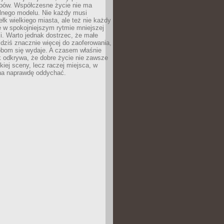
ypów. Współczesne życie nie ma
alnego modelu. Nie każdy musi
ełk wielkiego miasta, ale też nie każdy
ę w spokojniejszym rytmie mniejszej
. Warto jednak dostrzec, że małe
dziś znacznie więcej do zaoferowania,
obom się wydaje. A czasem właśnie
k odkrywa, że dobre życie nie zawsze
iej sceny, lecz raczej miejsca, w
a naprawdę oddychać.