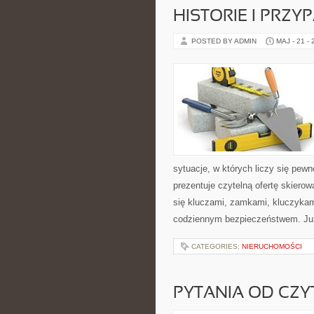
HISTORIE I PRZY
POSTED BY ADMIN
MAJ - 21 -
sytuacje, w których liczy się pew
prezentuje czytelną ofertę skiero
się kluczami, zamkami, kluczyka
codziennym bezpieczeństwem. Ju
CATEGORIES:
NIERUCHOMOŚCI
PYTANIA OD CZ