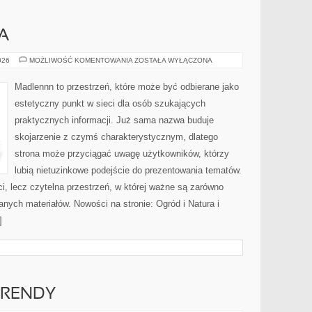
A
KUCHNIA
026
MOŻLIWOŚĆ KOMENTOWANIA
ZOSTAŁA WYŁĄCZONA
WIEJSKA
Madlennn to przestrzeń, które może być odbierane jako
estetyczny punkt w sieci dla osób szukających
praktycznych informacji. Już sama nazwa buduje
skojarzenie z czymś charakterystycznym, dlatego
strona może przyciągać uwagę użytkowników, którzy
lubią nietuzinkowe podejście do prezentowania tematów.
ci, lecz czytelna przestrzeń, w której ważne są zarówno
anych materiałów. Nowości na stronie: Ogród i Natura i
]
TRENDY