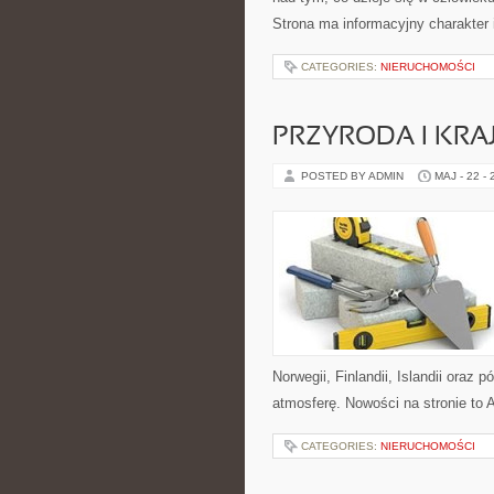
Strona ma informacyjny charakter
CATEGORIES:
NIERUCHOMOŚCI
PRZYRODA I KRA
POSTED BY ADMIN
MAJ - 22 -
Norwegii, Finlandii, Islandii oraz
atmosferę. Nowości na stronie to Ar
CATEGORIES:
NIERUCHOMOŚCI