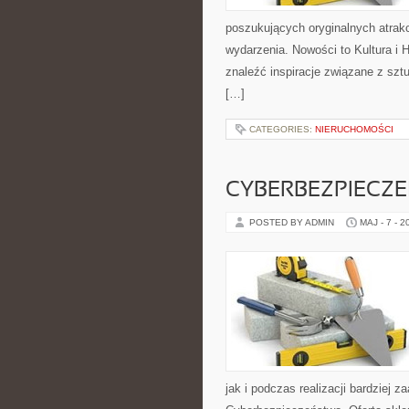
poszukujących oryginalnych atrak
wydarzenia. Nowości to Kultura i Hi
znaleźć inspiracje związane z szt
[…]
CATEGORIES:
NIERUCHOMOŚCI
CYBERBEZPIECZ
POSTED BY ADMIN
MAJ - 7 - 2
jak i podczas realizacji bardziej 