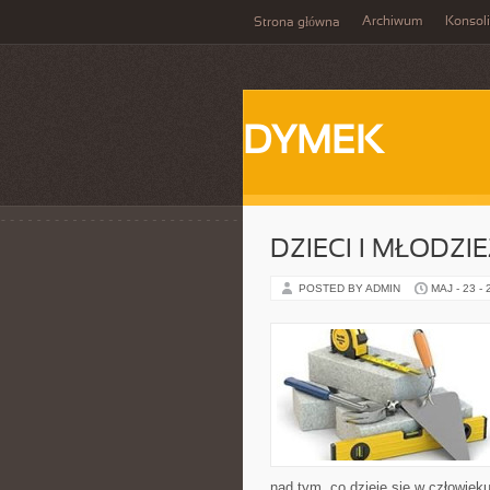
Archiwum
Konsol
Strona główna
DYMEK
DZIECI I MŁODZI
POSTED BY ADMIN
MAJ - 23 -
nad tym, co dzieje się w człowiek