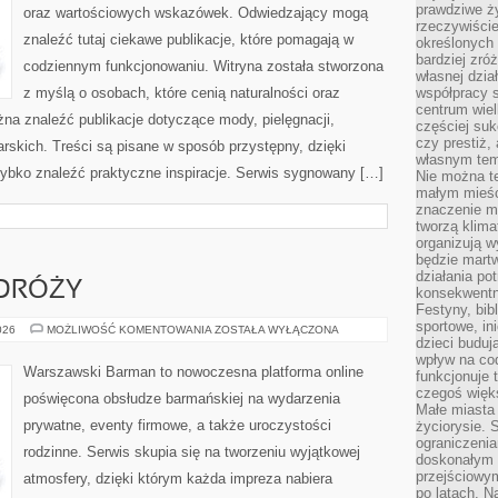
prawdziwe ż
oraz wartościowych wskazówek. Odwiedzający mogą
rzeczywiście
znaleźć tutaj ciekawe publikacje, które pomagają w
określonych
bardziej zró
codziennym funkcjonowaniu. Witryna została stworzona
własnej dzia
z myślą o osobach, które cenią naturalności oraz
współpracy s
centrum wielk
żna znaleźć publikacje dotyczące mody, pielęgnacji,
częściej suk
czy prestiż,
zarskich. Treści są pisane w sposób przystępny, dzięki
własnym tem
bko znaleźć praktyczne inspiracje. Serwis sygnowany […]
Nie można te
małym mieści
znaczenie m
tworzą klima
organizują w
będzie martw
działania pot
DRÓŻY
konsekwentne
Festyny, bibl
sportowe, in
ALKOHOLE
026
MOŻLIWOŚĆ KOMENTOWANIA
ZOSTAŁA WYŁĄCZONA
Z
dzieci buduj
PODRÓŻY
wpływ na co
Warszawski Barman to nowoczesna platforma online
funkcjonuje 
czegoś więks
poświęcona obsłudze barmańskiej na wydarzenia
Małe miasta 
prywatne, eventy firmowe, a także uroczystości
życiorysie. 
ograniczenia
rodzinne. Serwis skupia się na tworzeniu wyjątkowej
doskonałym 
przejściowym
atmosfery, dzięki którym każda impreza nabiera
po latach. N