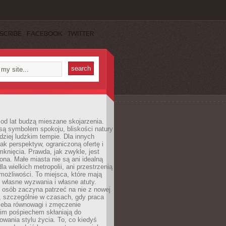
SCRIBE
FACEBOOK
TWITTER
od lat budzą mieszane skojarzenia.
są symbolem spokoju, bliskości natury
rdziej ludzkim tempie. Dla innych
ak perspektyw, ograniczoną ofertę i
knięcia. Prawda, jak zwykle, jest
żona. Małe miasta nie są ani idealną
la wielkich metropolii, ani przestrzenią
ożliwości. To miejsca, które mają
 własne wyzwania i własne atuty.
 osób zaczyna patrzeć na nie z nowej
, szczególnie w czasach, gdy praca
zeba równowagi i zmęczenie
kim pośpiechem skłaniają do
owania stylu życia. To, co kiedyś