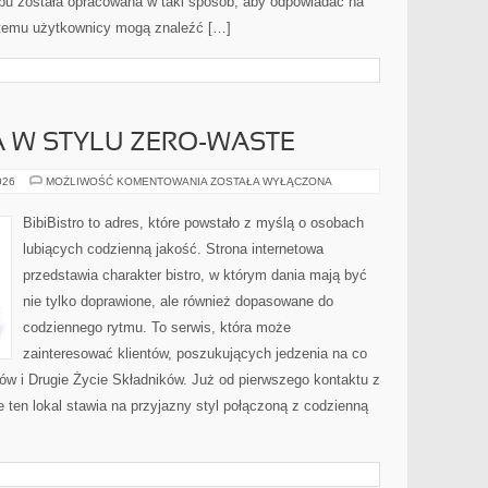
pu została opracowana w taki sposób, aby odpowiadać na
i temu użytkownicy mogą znaleźć […]
 W STYLU ZERO-WASTE
KUCHNIA
026
MOŻLIWOŚĆ KOMENTOWANIA
ZOSTAŁA WYŁĄCZONA
ŚWIATA
W
STYLU
BibiBistro to adres, które powstało z myślą o osobach
ZERO-
WASTE
lubiących codzienną jakość. Strona internetowa
przedstawia charakter bistro, w którym dania mają być
nie tylko doprawione, ale również dopasowane do
codziennego rytmu. To serwis, która może
zainteresować klientów, poszukujących jedzenia na co
ów i Drugie Życie Składników. Już od pierwszego kontaktu z
ten lokal stawia na przyjazny styl połączoną z codzienną