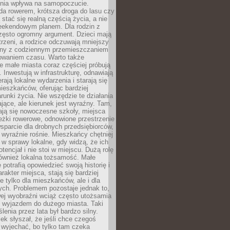
zenia wpływa na samopoczucie.
da rowerem, krótsza droga do lasu czy
 stać się realną częścią życia, a nie
eekendowym planem. Dla rodzin z
często ogromny argument. Dzieci mają
trzeni, a rodzice odczuwają mniejszy
any z codziennym przemieszczaniem
zowaniem czasu. Warto także
 małe miasta coraz częściej próbują
. Inwestują w infrastrukturę, odnawiają
rają lokalne wydarzenia i starają się
eszkańców, oferując bardziej
runki życia. Nie wszędzie te działania
jące, ale kierunek jest wyraźny. Tam,
ają się nowoczesne szkoły, miejsca
eżki rowerowe, odnowione przestrzenie
wsparcie dla drobnych przedsiębiorców,
 wyraźnie rośnie. Mieszkańcy chętniej
 w sprawy lokalne, gdy widzą, że ich
tencjał i nie stoi w miejscu. Dużą rolę
również lokalna tożsamość. Małe
 potrafią opowiedzieć swoją historię i
rakter miejsca, stają się bardziej
ie tylko dla mieszkańców, ale i dla
ych. Problemem pozostaje jednak to,
wej wyobraźni wciąż często utożsamia
z wyjazdem do dużego miasta. Taki
enia przez lata był bardzo silny.
ek słyszał, że jeśli chce czegoś
 wyjechać, bo tylko tam czeka