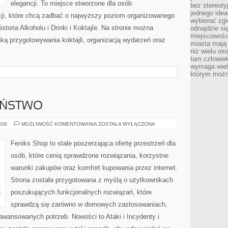
elegancji. To miejsce stworzone dla osób
bez stereot
jednego ide
cji, które chcą zadbać o najwyższy poziom organizowanego
wybierać zgi
storia Alkoholu i Drinki i Koktajle. Na stronie można
odnajdzie si
miejscowości
uką przygotowywania koktajli, organizacją wydarzeń oraz
miasta mają 
niż wielu os
tam człowie
wymaga wielk
którym możn
EŃSTWO
CYBERBEZPIECZEŃSTWO
026
MOŻLIWOŚĆ KOMENTOWANIA
ZOSTAŁA WYŁĄCZONA
Feniks Shop to stale poszerzająca ofertę przestrzeń dla
osób, które cenią sprawdzone rozwiązania, korzystne
warunki zakupów oraz komfort kupowania przez internet.
Strona została przygotowana z myślą o użytkownikach
poszukujących funkcjonalnych rozwiązań, które
sprawdzą się zarówno w domowych zastosowaniach,
zaawansowanych potrzeb. Nowości to Ataki i Incydenty i