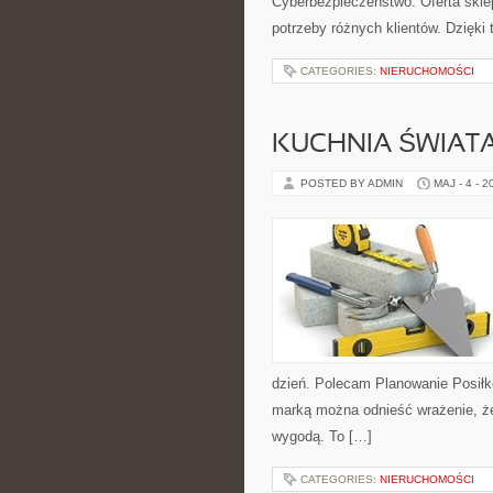
Cyberbezpieczeństwo. Oferta skle
potrzeby różnych klientów. Dzięk
CATEGORIES:
NIERUCHOMOŚCI
KUCHNIA ŚWIATA
POSTED BY ADMIN
MAJ - 4 - 2
dzień. Polecam Planowanie Posiłk
marką można odnieść wrażenie, że 
wygodą. To […]
CATEGORIES:
NIERUCHOMOŚCI