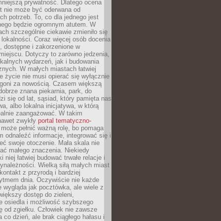
mniejszą prywatność. Dlatego ocena
t nie może być oderwana od
ch potrzeb. To, co dla jednego jest
nnego będzie ogromnym atutem. W
tach szczególnie ciekawie zmieniło się
 lokalności. Coraz więcej osób docenia
ie, dostępne i zakorzenione w
iejscu. Dotyczy to zarówno jedzenia,
okalnych wydarzeń, jak i budowania
znych. W małych miastach łatwiej
 życie nie musi opierać się wyłącznie
pogoni za nowością. Czasem większą
obrze znana piekarnia, park, do
zi się od lat, sąsiad, który pamięta nas
wa, albo lokalna inicjatywa, w którą
ealnie zaangażować. W takim
nawet zwykły
portal tematyczno-
może pełnić ważną rolę, bo pomaga
odnaleźć informacje, integrować się i
ieć swoje otoczenie. Mała skala nie
ać małego znaczenia. Niekiedy
i niej łatwiej budować trwałe relacje i
ynależności. Wielką siłą małych miast
kontakt z przyrodą i bardziej
rytmem dnia. Oczywiście nie każde
e wygląda jak pocztówka, ale wiele z
 większy dostęp do zieleni,
e osiedla i możliwość szybszego
ę od zgiełku. Człowiek nie zawsze
a co dzień, ale brak ciągłego hałasu i