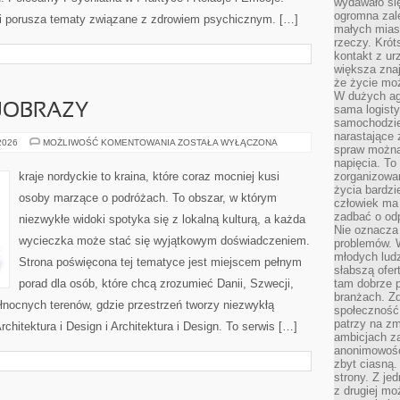
wydawało si
ogromna zale
 i porusza tematy związane z zdrowiem psychicznym. […]
małych mias
rzeczy. Krót
kontakt z ur
większa znaj
że życie moż
W dużych agl
JOBRAZY
sama logist
samochodzie,
narastające
PRZYRODA
 2026
MOŻLIWOŚĆ KOMENTOWANIA
ZOSTAŁA WYŁĄCZONA
spraw można 
I
KRAJOBRAZY
napięcia. To 
kraje nordyckie to kraina, które coraz mocniej kusi
zorganizowa
życia bardzi
osoby marzące o podróżach. To obszar, w którym
człowiek ma 
zadbać o odp
niezwykłe widoki spotyka się z lokalną kulturą, a każda
Nie oznacza 
wycieczka może stać się wyjątkowym doświadczeniem.
problemów. W
młodych ludz
Strona poświęcona tej tematyce jest miejscem pełnym
słabszą ofer
porad dla osób, które chcą zrozumieć Danii, Szwecji,
tam dobrze p
branżach. Zd
 północnych terenów, gdzie przestrzeń tworzy niezwykłą
społeczność
patrzy na zm
chitektura i Design i Architektura i Design. To serwis […]
ambicjach za
anonimowośc
zbyt ciasną.
strony. Z je
z drugiej m