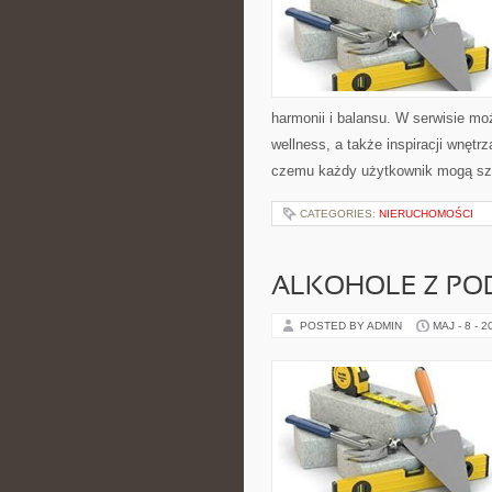
harmonii i balansu. W serwisie mo
wellness, a także inspiracji wnętr
czemu każdy użytkownik mogą szy
CATEGORIES:
NIERUCHOMOŚCI
ALKOHOLE Z PO
POSTED BY ADMIN
MAJ - 8 - 2