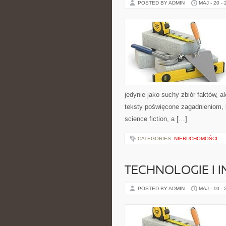
POSTED BY ADMIN
MAJ - 20 -
jedynie jako suchy zbiór faktów, 
teksty poświęcone zagadnieniom, kt
science fiction, a […]
CATEGORIES:
NIERUCHOMOŚCI
TECHNOLOGIE I 
POSTED BY ADMIN
MAJ - 10 -