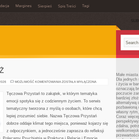
idacja
Margines
Tagi
Sierpień
Spis Treści
SUB
EŻ
Małe miasta 
Dla jednych 
DZIECI
 2026
MOŻLIWOŚĆ KOMENTOWANIA
ZOSTAŁA WYŁĄCZONA
i życia w ba
I
oznaczają br
MŁODZIEŻ
poczucie zam
Tęczowa Przystań to zakątek, w którym tematyka
bardziej zło
emocji spotyka się z codziennym życiem. To serwis
alternatywą d
pozbawioną m
tematyczny tworzona z myślą o osobach, które chcą
własny rytm,
lepiej zrozumieć siebie. Nazwa Tęczowa Przystań
Coraz więcej
perspektywy
dobrze oddaje klimat tego miejsca, ponieważ kojarzy się
zdalna, potr
wielkomiejs
z odpoczynkiem, a jednocześnie zaprasza do refleksji
przewartości
u. Polecamy Psychiatria w Praktyce i Relacje i Emocje.