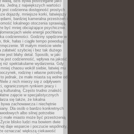
ę wadą, dziś bywa postrzegane jako
ta. Jedną z największych wartości
t jest codzienna dostępność prostych
sze dojazdy, mniejsze korki, łatwiejszy
zędami, bardziej kameralna przestrzeń i
omość lokalnego otoczenia sprawiają,
e być mniej obciążające psychicznie.
omeracjach wiele energii pochłania
yka codzienności. Godziny spędzone w
 tłok, hałas i ciągłe tempo powodują
 zmęczenie. W małym mieście wiele
załatwić szybciej i bez tak dużego
nie jest błahy detal. Sposób, w jaki
na jest codzienność, wpływa na jakość
ej niż spektakularne wydarzenia. Gdy
mniej chaosu wokół siebie, łatwiej mu
oczynek, rodzinę i własne potrzeby.
to jednak, że małe miasta są wolne od
iele z nich mierzy się z odpływem
i, ograniczonym rynkiem pracy i
tą kulturalną. Często trudno znaleźć
łatne zajęcie w specjalistycznych
arza się także, że lokalna
 bywa zachowawcza i niechętnie
iany. Dla osób o bardzo konkretnych
wodowych albo silnej potrzebie
i małe miasto może być przestrzenią
 Życie blisko ludzi ma bowiem dwie
dnej daje wsparcie i poczucie wspólnoty,
oże oznaczać większą ciekawość