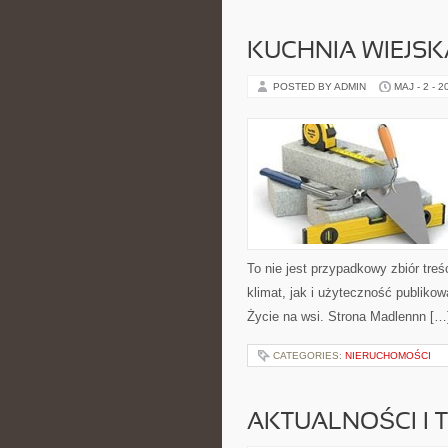
KUCHNIA WIEJSK
POSTED BY ADMIN
MAJ - 2 - 2
To nie jest przypadkowy zbiór treś
klimat, jak i użyteczność publikow
Życie na wsi. Strona Madlennn […
CATEGORIES:
NIERUCHOMOŚCI
AKTUALNOŚCI I 