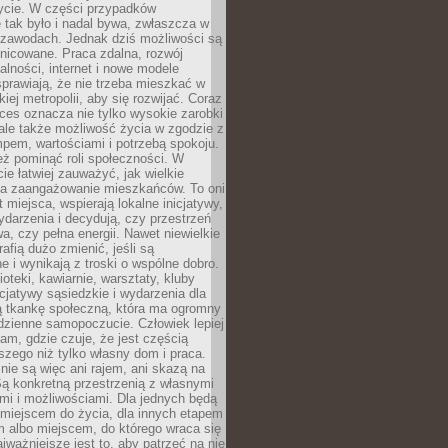
ycie. W części przypadków
 tak było i nadal bywa, zwłaszcza w
 zawodach. Jednak dziś możliwości są
żnicowane. Praca zdalna, rozwój
łalności, internet i nowe modele
prawiają, że nie trzeba mieszkać w
iej metropolii, aby się rozwijać. Coraz
ces oznacza nie tylko wysokie zarobki
 ale także możliwość życia w zgodzie z
pem, wartościami i potrzebą spokoju.
ż pominąć roli społeczności. W
e łatwiej zauważyć, jak wielkie
a zaangażowanie mieszkańców. To oni
t miejsca, wspierają lokalne inicjatywy,
ydarzenia i decydują, czy przestrzeń
a, czy pełna energii. Nawet niewielkie
rafią dużo zmienić, jeśli są
 i wynikają z troski o wspólne dobro.
ioteki, kawiarnie, warsztaty, kluby
icjatywy sąsiedzkie i wydarzenia dla
ą tkankę społeczną, która ma ogromny
dzienne samopoczucie. Człowiek lepiej
tam, gdzie czuje, że jest częścią
zego niż tylko własny dom i praca.
nie są więc ani rajem, ani skazą na
Są konkretną przestrzenią z własnymi
mi i możliwościami. Dla jednych będą
miejscem do życia, dla innych etapem
 albo miejscem, do którego wraca się
ajważniejsze jest to, aby patrzeć na nie