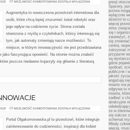
PYTANIA
presji otoc
 2026
MOŻLIWOŚĆ KOMENTOWANIA
ZOSTAŁA WYŁĄCZONA
OD
Spacery, jaz
CZYTELNIKÓW
jeziora mogą
Augmentyka to nowoczesna przestrzeń internetowa dla
wyłącznie w
dziećmi to 
osób, które chcą lepiej zrozumieć świat robotyki oraz
więcej przes
jego wpływ na codzienne życie. Strona została
stres związ
się i organi
stworzona z myślą o czytelnikach, którzy interesują się
zauważyć, że
tym, jak automaty zmieniają nasze możliwości. To
się zmieniać
centra, wspie
miejsce, w którym innowacyjność nie jest przedstawiana
zatrzymać mi
przyjazne wa
ale jako fascynująca opowieść. Na stronie można znaleźć
są wystarcza
óre jeszcze niedawno kojarzyły się głównie z literaturą
gdzie pojawi
spotkań, ści
publiczne i 
jakość życia
angażują się
miasto ma po
odgrywa tu 
miasta, które
INNOWACJE
zadbać o cha
atrakcyjne n
odwiedzając
TECHNOLOGIE
 2026
MOŻLIWOŚĆ KOMENTOWANIA
ZOSTAŁA WYŁĄCZONA
że w zbioro
I
INNOWACJE
się sukces 
Portal Olgakomorowska.pl to przestrzeń, które integruje
schemat myśl
Młody człowi
zainteresowanie do codzienności, inspiracji dla kobiet
więcej, musi