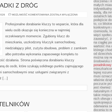
otoczenia i 
małych mias
PADKI Z DRÓG
indywidualny
wadą, dla i
HISTORIE
 2026
MOŻLIWOŚĆ KOMENTOWANIA
ZOSTAŁA WYŁĄCZONA
ostatnich la
I
podejście do
PRZYPADKI
Z
to, co blisk
Profesjonalne dorabianie kluczy to wsparcie, która dla
DRÓG
konkretnym m
wielu osób okazuje się konieczna w najmniej
rzemiosła, l
więzi społec
oczekiwanym momencie. Zgubiony klucz do
zauważyć, że
mieszkania, uszkodzony kluczyk samochodowy,
na ciągłej 
wartość ma d
niedziałający pilot, zużyta obudowa, problem z zamkiem
którego chod
od dziecińst
albo potrzeba wykonania zapasowego kompletu to
można się r
ność działania. Strona poświęcona dorabianiu kluczy
środowisku 
poradnikowy
waną do osób, które szukają solidnego punktu zajmującego
mieszkańcom 
mi samochodowymi oraz usługami związanymi z
lepiej rozum
musi oznacz
ż […]
właśnie dzięk
poczucie prz
jest również 
naturalnym 
takie miejsc
nich oferuje
spokojniejsz
YTELNIKÓW
oderwania si
docenia to n