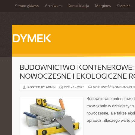
Archiwum
Konsolidacja
Margines
Strona główna
Sierpień
DYMEK
BUDOWNICTWO KONTENEROWE:
NOWOCZESNE I EKOLOGICZNE R
POSTED BY ADMIN
CZE - 4 - 2025
MOŻLIWOŚĆ KOMENTOWAN
Budownictwo kontenerowe to
rozwiązanie w dzisiejszych 
nowoczesne, ale także ekol
Sprawdź, dlaczego warto po