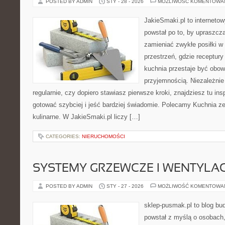
POSTED BY ADMIN
STY - 28 - 2026
MOŻLIWOŚĆ KOMENTOWA
JakieSmaki.pl to internetow
powstał po to, by upraszcz
zamieniać zwykłe posiłki 
przestrzeń, gdzie receptury
kuchnia przestaje być obowi
przyjemnością. Niezależnie
regularnie, czy dopiero stawiasz pierwsze kroki, znajdziesz tu ins
gotować szybciej i jeść bardziej świadomie. Polecamy Kuchnia z
kulinarne. W JakieSmaki.pl liczy […]
CATEGORIES:
NIERUCHOMOŚCI
SYSTEMY GRZEWCZE I WENTYLA
POSTED BY ADMIN
STY - 27 - 2026
MOŻLIWOŚĆ KOMENTOWA
sklep-pusmak.pl to blog bu
powstał z myślą o osobach,