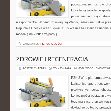
podróżowanie musi być drog
które lubią układać wyjazdy
jednocześnie chcą zostawić
niespodziankę. W centrum uwagi są Węgry, jednak naturalnie przew
Republika Czeska oraz Słowacja. To właśnie ta cztery sąsiednie ś
mozaikę na krótkie wypady […]
CATEGORIES:
NIERUCHOMOŚCI
ZDROWIE I REGENERACJA
POSTED BY ADMIN
STY - 25 - 2026
MOŻLIWOŚĆ KOMENTOWA
PZKiSW to platforma stworz
kalistenics oraz street wor
praktycznych porad, chces
konieczności posiadania w
tego marzysz o sprawniejsz
dokładnie po to, by prowadz