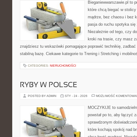
Bieganiewwarszawie.pl to p
które chcą biegać w stolicy
mądrze, bez chaosu i bez ko
pasja do ruchu spotyka się
Niezależnie od tego, czy d
kroki na trasie, czy masz z
znajdziesz tu wskazówki pomagające poprawić technikię, zadba
stabilną bazę. Ciekawe kategorie to Trening i Stretching i mobiln
CATEGORIES:
NIERUCHOMOŚCI
RYBY W POLSCE
POSTED BY ADMIN
STY - 24 - 2026
MOŻLIWOŚĆ KOMENTOWA
MOCZYKIJE to samodzielny 
powstał po to, aby łączyć 
sprawdzonym doświadczenie
które kochają spokój nad b
chcą łowić mądrzej. Niezale