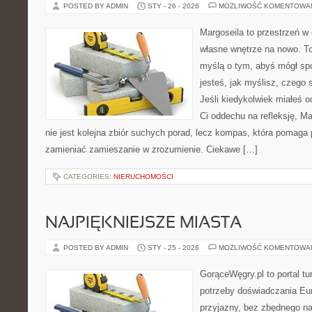
POSTED BY ADMIN
STY - 26 - 2026
MOŻLIWOŚĆ KOMENTOWA
Margoseila to przestrzeń w
własne wnętrze na nowo. To
myślą o tym, abyś mógł sp
jesteś, jak myślisz, czego 
Jeśli kiedykolwiek miałeś o
Ci oddechu na refleksję, Mar
nie jest kolejna zbiór suchych porad, lecz kompas, która pomaga
zamieniać zamieszanie w zrozumienie. Ciekawe […]
CATEGORIES:
NIERUCHOMOŚCI
NAJPIĘKNIEJSZE MIASTA
POSTED BY ADMIN
STY - 25 - 2026
MOŻLIWOŚĆ KOMENTOWA
GorąceWęgry.pl to portal tu
potrzeby doświadczania Eu
przyjazny, bez zbędnego na