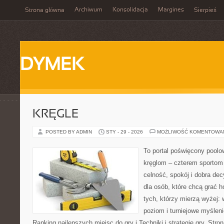
Archiwum
Konsolidacja
Margines
Strona główna
Sierpień
DYMEK
KRĘGLE
POSTED BY ADMIN
STY - 29 - 2026
MOŻLIWOŚĆ KOMENTOWA
To portal poświęcony poolow
kręglom – czterem sportom p
celność, spokój i dobra dec
dla osób, które chcą grać h
tych, którzy mierzą wyżej: 
poziom i turniejowe myślen
Ranking najlepszych miejsc do gry i Techniki i strategie gry. St