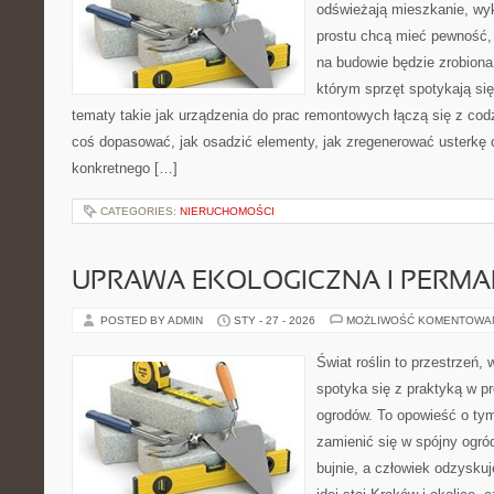
odświeżają mieszkanie, wy
prostu chcą mieć pewność,
na budowie będzie zrobiona
którym sprzęt spotykają si
tematy takie jak urządzenia do prac remontowych łączą się z cod
coś dopasować, jak osadzić elementy, jak zregenerować usterkę o
konkretnego […]
CATEGORIES:
NIERUCHOMOŚCI
UPRAWA EKOLOGICZNA I PERM
POSTED BY ADMIN
STY - 27 - 2026
MOŻLIWOŚĆ KOMENTOWA
Świat roślin to przestrzeń, w
spotyka się z praktyką w pr
ogrodów. To opowieść o tym
zamienić się w spójny ogród,
bujnie, a człowiek odzysku