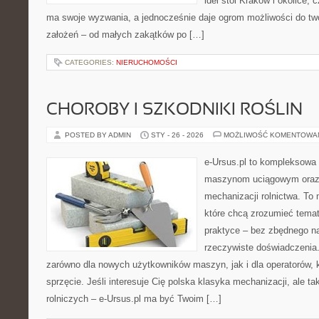
idei stoi Kraków i okolice, 
ma swoje wyzwania, a jednocześnie daje ogrom możliwości do t
założeń – od małych zakątków po […]
CATEGORIES:
NIERUCHOMOŚCI
CHOROBY I SZKODNIKI ROŚLIN
POSTED BY ADMIN
STY - 26 - 2026
MOŻLIWOŚĆ KOMENTOWA
e-Ursus.pl to kompleksowa
maszynom uciągowym oraz 
mechanizacji rolnictwa. To 
które chcą zrozumieć temat
praktyce – bez zbędnego na
rzeczywiste doświadczenia.
zarówno dla nowych użytkowników maszyn, jak i dla operatorów, kt
sprzęcie. Jeśli interesuje Cię polska klasyka mechanizacji, ale t
rolniczych – e-Ursus.pl ma być Twoim […]