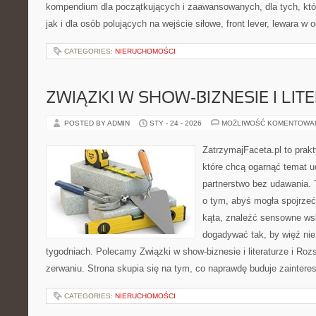
kompendium dla początkujących i zaawansowanych, dla tych, któ
jak i dla osób polujących na wejście siłowe, front lever, lewara w
CATEGORIES:
NIERUCHOMOŚCI
ZWIĄZKI W SHOW-BIZNESIE I LIT
POSTED BY ADMIN
STY - 24 - 2026
MOŻLIWOŚĆ KOMENTOWA
ZatrzymajFaceta.pl to prakt
które chcą ogarnąć temat u
partnerstwo bez udawania. 
o tym, abyś mogła spojrzeć
kąta, znaleźć sensowne ws
dogadywać tak, by więź nie 
tygodniach. Polecamy Związki w show-biznesie i literaturze i Rozs
zerwaniu. Strona skupia się na tym, co naprawdę buduje zaintere
CATEGORIES:
NIERUCHOMOŚCI