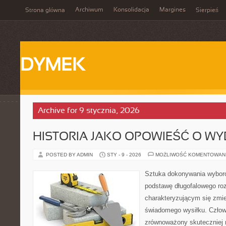
Archiwum
Konsolidacja
Margines
Strona główna
Sierpień
DYMEK
Archive for 9 stycznia, 2026
HISTORIA JAKO OPOWIEŚĆ O W
POSTED BY ADMIN
STY - 9 - 2026
MOŻLIWOŚĆ KOMENTOWAN
Sztuka dokonywania wybor
podstawę długofalowego ro
charakteryzującym się zm
świadomego wysiłku. Człow
zrównoważony skuteczniej ra