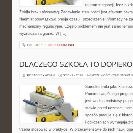
to stan stagnacji, lecz o z
Źródła braku równowagi Zachwianie stabilności jest efektem nakł
Nadmiar obowiązków, presja czasu i przeciążenie informacyjne za
mechanizmy regulacyjne. Często problemem nie jest samo tempo
wyznaczania granic. W […]
CATEGORIES:
NIERUCHOMOŚCI
DLACZEGO SZKOŁA TO DOPIERO
POSTED BY ADMIN
STY - 9 - 2026
MOŻLIWOŚĆ KOMENTOWAN
Samokontrola jako kluczow
Pomimo wspólnego program
jest według podstawy progr
stawia przed uczniami inne
sposób pracuje się z histori
i obliczeniach wymagają zr
trzeba stosować w praktyce. W przeciwieństwie do nich nauki opart